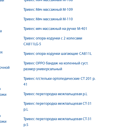
Тривес Мяч массажный М-108
щий
Тривес Мяч массажный М-109
Тривес Мяч массажный М-110
Тривес мяч массажный на ручке М-401
а
Тривес опора-ходунки с 2 колесами
CA811LG-5
ых
Тривес опора-ходунки шагающие СА811L
Тривес ОРРО бандаж на коленный суст.
ночной
размер универсальный
Тривес п/стельки ортопедические СТ 201 р.
41
а
Тривес перегородка межпальцевая р.L
кожи
Тривес перегородка межпальцевая СТ-31
р.L
а
Тривес перегородка межпальцевая СТ-31
кожи
р.S