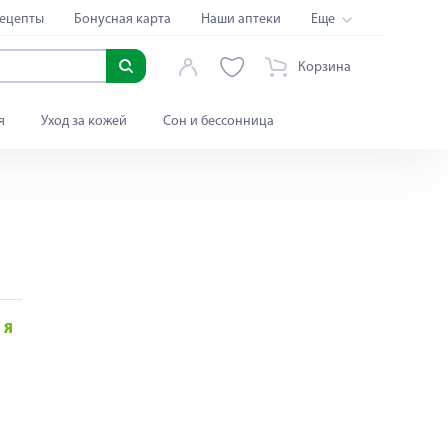
ецепты
Бонусная карта
Наши аптеки
Еще
Корзина
я
Уход за кожей
Сон и бессонница
Я