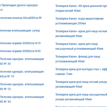
 Прокладки уролог.однораз.
Топикрем Калм+ AR крем дневной пр
14
покраснений 40мл
 пеленки впитыв 60смX90см №
Топикрем Калм+ вода мицеллярная
успокаивающая 200мл
 пеленки впитывающие супер
Топикрем Калм+ крем для лица легки
увлажняющий 40мл
 пеленки нормал 60Х60см N10
Топикрем Калм+ крем для лица
насыщенный успокаивающий 40мл
 пеленки нормал 60Х60см N30
Топикрем Калм+ флюид для лица
 Пеленки однораз. впитывающие
успокаивающий 40мл
60 № 30
Топикрем крем для контура глаз с эф
 пеленки однораз. впитывающие
сияния 15мл
х60см № 10
Топикрем крем для лица легкий ультр
 Пеленки однораз. впитывающие
увлажняющий 40мл
90 № 10
Топикрем крем для лица насыщенный
 Пеленки однораз. впитывающие
ультра-увлажняющий 40мл
90 № 30