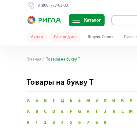
8 (800) 777-03-03
Каталог
Акции
Распродажа
Яндекс Сплит
Ригла 
Главная
Товары на букву Т
Товары на букву Т
А
Б
В
Г
Д
Е
Ё
Ж
З
И
Й
К
Л
A
B
C
D
E
F
G
H
I
J
K
L
M
0
1
2
3
4
5
6
7
8
9