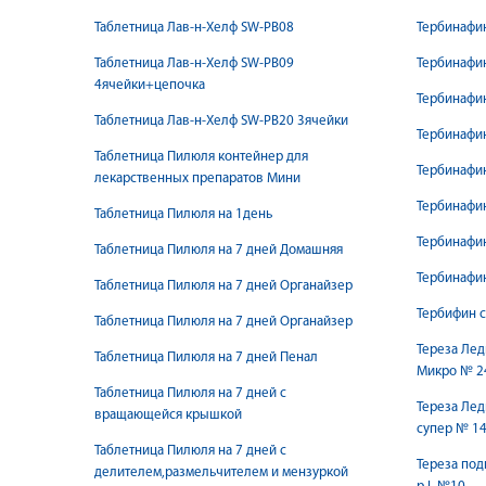
Таблетница Лав-н-Хелф SW-PB08
Тербинафин
Таблетница Лав-н-Хелф SW-PB09
Тербинафин
4ячейки+цепочка
Тербинафин
Таблетница Лав-н-Хелф SW-PB20 3ячейки
Тербинафин
Таблетница Пилюля контейнер для
Тербинафи
лекарственных препаратов Мини
Тербинафи
Таблетница Пилюля на 1день
Тербинафин
Таблетница Пилюля на 7 дней Домашняя
Тербинафин
Таблетница Пилюля на 7 дней Органайзер
Тербифин 
Таблетница Пилюля на 7 дней Органайзер
Тереза Лед
Таблетница Пилюля на 7 дней Пенал
Микро № 2
Таблетница Пилюля на 7 дней с
Тереза Лед
вращающейся крышкой
супер № 1
Таблетница Пилюля на 7 дней с
Тереза под
делителем,размельчителем и мензуркой