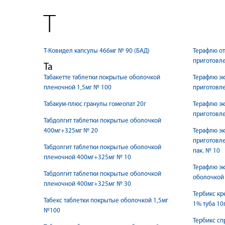
Т
Т-Ковидел капсулы 466мг № 90 (БАД)
Терафлю от
приготовл
Та
Табакетте таблетки покрытые оболочкой
Терафлю эк
пленочной 1,5мг № 100
приготовле
Табакум-плюс гранулы гомеопат 20г
Терафлю эк
приготовл
Табдолгит таблетки покрытые оболочкой
400мг+325мг № 20
Терафлю эк
приготовле
Табдолгит таблетки покрытые оболочкой
пак. № 10
пленочной 400мг+325мг № 10
Терафлю эк
Табдолгит таблетки покрытые оболочкой
оболочкой
пленочной 400мг+325мг № 30
Тербикс кр
Табекс таблетки покрытые оболочкой 1,5мг
1% туба 10
№100
Тербикс сп