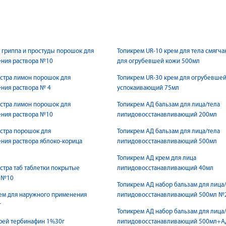
 гриппа и простуды порошок для
Топикрем UR-10 крем для тела смягч
ения раствора №10
для огрубевшей кожи 500мл
стра лимон порошок для
Топикрем UR-30 крем для огрубевше
ния раствора № 4
успокаивающий 75мл
стра лимон порошок для
Топикрем АД бальзам для лица/тела
ения раствора №10
липидовосстанавливающий 200мл
стра порошок для
Топикрем АД бальзам для лица/тела
ния раствора яблоко-корица
липидовосстанавливающий 500мл
Топикрем АД крем для лица
стра таб таблетки покрытые
липидовосстанавливающий 40мл
 №10
Топикрем АД набор бальзам для лица
ем для наружного применения
липидовосстанавливающий 500мл №
г
Топикрем АД набор бальзам для лица
рей тербинафин 1%30г
липидовосстанавливающий 500мл+А