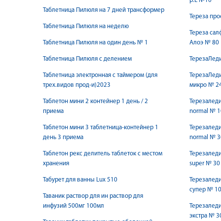
р.L №10
Таблетница Пилюля на 7 дней трансформер
Тереза пр
Таблетница Пилюля на неделю
Тереза са
Таблетница Пилюля на один день № 1
Алоэ № 80
Таблетница Пилюля с делением
ТерезаЛеди
Таблетница электронная с таймером (для
ТерезаЛеди
трех.видов прод-и)2023
микро № 2
Таблетон мини 2 контейнер 1 день / 2
Терезаледи
приема
normal № 1
Таблетон мини 3 таблетница-контейнер 1
Терезаледи
день 3 приема
normal № 3
Таблетон рекс делитель таблеток с местом
Терезаледи
хранения
super № 30
Табурет для ванны Lux 510
Терезаледи
супер № 1
Таваник раствор для ин раствор для
инфузий 500мг 100мл
Терезаледи
экстра № 3