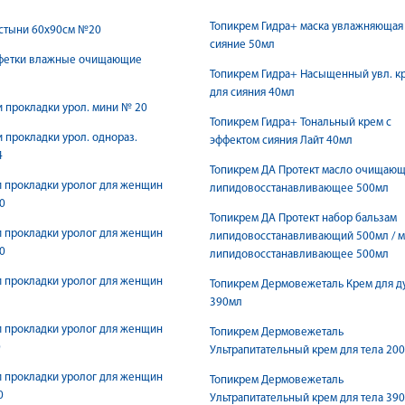
Топикрем Гидра+ маска увлажняющая
остыни 60х90см №20
сияние 50мл
лфетки влажные очищающие
Топикрем Гидра+ Насыщенный увл. к
для сияния 40мл
 прокладки урол. мини № 20
Топикрем Гидра+ Тональный крем с
 прокладки урол. однораз.
эффектом сияния Лайт 40мл
4
Топикрем ДА Протект масло очищаю
 прокладки уролог для женщин
липидовосстанавливающее 500мл
0
Топикрем ДА Протект набор бальзам
 прокладки уролог для женщин
липидовосстанавливающий 500мл / м
0
липидовосстанавливающее 500мл
 прокладки уролог для женщин
Топикрем Дермовежеталь Крем для д
390мл
 прокладки уролог для женщин
Топикрем Дермовежеталь
0
Ультрапитательный крем для тела 20
 прокладки уролог для женщин
Топикрем Дермовежеталь
0
Ультрапитательный крем для тела 39