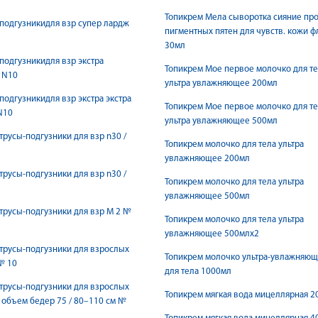
Топикрем Мела сыворотка сияние пр
подгузникидля взр супер лардж
пигментных пятен для чувств. кожи ф
30мл
подгузникидля взр экстра
Топикрем Мое первое молочко для т
 N10
ультра увлажняющее 200мл
подгузникидля взр экстра экстра
Топикрем Мое первое молочко для т
N10
ультра увлажняющее 500мл
трусы-подгузники для взр n30 /
Топикрем молочко для тела ультра
увлажняющее 200мл
трусы-подгузники для взр n30 /
Топикрем молочко для тела ультра
увлажняющее 500мл
трусы-подгузники для взр М 2 №
Топикрем молочко для тела ультра
увлажняющее 500млх2
трусы-подгузники для взрослых
Топикрем молочко ультра-увлажняю
№ 10
для тела 1000мл
трусы-подгузники для взрослых
Топикрем мягкая вода мицеллярная 2
 объем бедер 75 / 80–110 см №