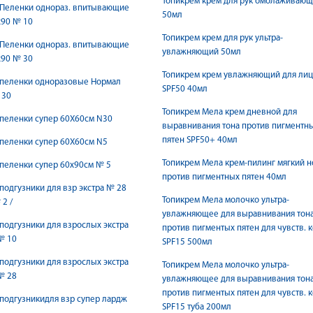
Топикрем крем для рук омолаживаю
 Пеленки однораз. впитывающие
50мл
х90 № 10
Топикрем крем для рук ультра-
 Пеленки однораз. впитывающие
увлажняющий 50мл
х90 № 30
Топикрем крем увлажняющий для лиц
 пеленки одноразовые Нормал
SPF50 40мл
 30
Топикрем Мела крем дневной для
пеленки супер 60Х60см N30
выравнивания тона против пигментн
пятен SPF50+ 40мл
пеленки супер 60Х60см N5
Топикрем Мела крем-пилинг мягкий 
пеленки супер 60х90см № 5
против пигментных пятен 40мл
подгузники для взр экстра № 28
Топикрем Мела молочко ультра-
2 /
увлажняющее для выравнивания тон
подгузники для взрослых экстра
против пигментых пятен для чувств. 
№ 10
SPF15 500мл
подгузники для взрослых экстра
Топикрем Мела молочко ультра-
№ 28
увлажняющее для выравнивания тон
против пигментых пятен для чувств. 
подгузникидля взр супер лардж
SPF15 туба 200мл