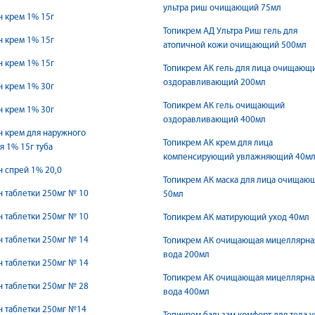
ультра риш очищающий 75мл
 крем 1% 15г
Топикрем АД Ультра Риш гель для
 крем 1% 15г
атопичной кожи очищающий 500мл
 крем 1% 15г
Топикрем АК гель для лица очищающ
оздоравливающий 200мл
 крем 1% 30г
Топикрем АК гель очищающий
 крем 1% 30г
оздоравливающий 400мл
 крем для наружного
Топикрем АК крем для лица
 1% 15г туба
компенсирующий увлажняющий 40м
 спрей 1% 20,0
Топикрем АК маска для лица очищаю
 таблетки 250мг № 10
50мл
 таблетки 250мг № 10
Топикрем АК матирующий уход 40мл
 таблетки 250мг № 14
Топикрем АК очищающая мицеллярна
вода 200мл
 таблетки 250мг № 14
Топикрем АК очищающая мицеллярна
 таблетки 250мг № 28
вода 400мл
 таблетки 250мг №14