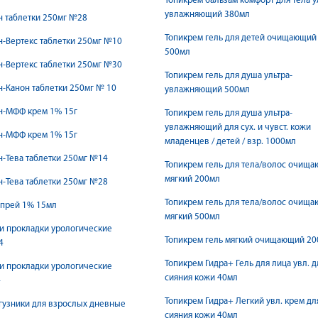
Топикрем бальзам комфорт для тела у
увлажняющий 380мл
 таблетки 250мг №28
Топикрем гель для детей очищающий
-Вертекс таблетки 250мг №10
500мл
-Вертекс таблетки 250мг №30
Топикрем гель для душа ультра-
-Канон таблетки 250мг № 10
увлажняющий 500мл
н-МФФ крем 1% 15г
Топикрем гель для душа ультра-
увлажняющий для сух. и чувст. кожи
н-МФФ крем 1% 15г
младенцев / детей / взр. 1000мл
-Тева таблетки 250мг №14
Топикрем гель для тела/волос очищ
мягкий 200мл
-Тева таблетки 250мг №28
Топикрем гель для тела/волос очищ
спрей 1% 15мл
мягкий 500мл
и прокладки урологические
Топикрем гель мягкий очищающий 2
4
Топикрем Гидра+ Гель для лица увл. д
и прокладки урологические
сияния кожи 40мл
4
Топикрем Гидра+ Легкий увл. крем дл
гузники для взрослых дневные
сияния кожи 40мл