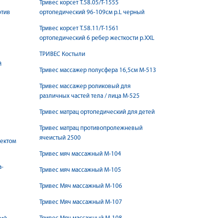
Тривес корсет Т.58.05/Т-1555
отив
ортопедический 96-109см р.L черный
Тривес корсет Т.58.11/Т-1561
ортопедический 6 ребер жесткости р.XXL
ТРИВЕС Костыли
й
Тривес массажер полусфера 16,5см М-513
Тривес массажер роликовый для
различных частей тела / лица М-525
Тривес матрац ортопедический для детей
Тривес матрац противопролежневый
ячеистый 2500
фектом
Тривес мяч массажный М-104
а-
Тривес мяч массажный М-105
Тривес Мяч массажный М-106
Тривес Мяч массажный М-107