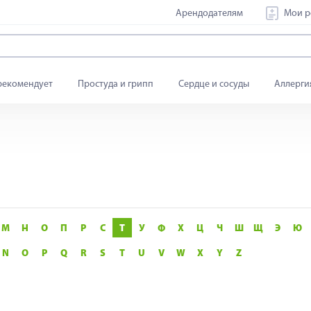
Арендодателям
Мои р
рекомендует
Простуда и грипп
Сердце и сосуды
Аллерги
М
Н
О
П
Р
С
Т
У
Ф
Х
Ц
Ч
Ш
Щ
Э
Ю
N
O
P
Q
R
S
T
U
V
W
X
Y
Z