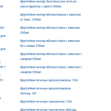
ФрутоНяня нектар Экзотическое лето из
ой
смеси фруктов с манго 500мл
ФрутоНяня нектар яблоко/вишня с мякотью
от 5мес. 500мл
20г
ФрутоНяня нектар яблоко/слива с мякотью
200мл
 для
ФрутоНяня нектар яблоко/слива с мякотью
без сахара 500мл
 для
ФрутоНяня нектар яблоко/слива с мякотью с
сахаром 500мл
.
л № 1
ФрутоНяня нектар яблоко/слива с мякотью с
сахаром 500мл
.
 №1
ФрутоНяня печенье мультизлаковое 150г
ФрутоНяня печенье мультизлаковое
обогащ. 50г
т
ФрутоНяня печенье пшеничное 150г
ФрутоНяня печенье пшеничное обогащ.