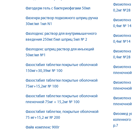
Физиотенз
Фагодерм гель с бактериофагами 50мл
0,2мг №28
Фазенра раствор подкожного шприц-ручка
Физиотенз
30мг/мл 1мл N1
0,4мг № 14
Фазлодекс раствор для внутримышечного
Физиотенз
введения 250мг/5мл шприц 5мл № 2
0,4мг №14
Фазлодекс шприц раствор для инъекций
Физиотенз
50мг/мл №1
0,4мг №28
Фазостабил таблетки покрытые оболочкой
Физиотенз
150мг+30,39мг № 100
пленочной 
Фазостабил таблетки покрытые оболочкой
Физиотенз
75мг+15,2мг № 100
пленочной 
Фазостабил таблетки покрытые оболочкой
Физиотенз
пленочной 75мг + 15,2мг № 100
пленочной 
Фазостабил таблетки, покрытые оболочкой
Физомед ус
75 мг+15,2 мг № 200
коленного
р.7
Файв комплекс 900г