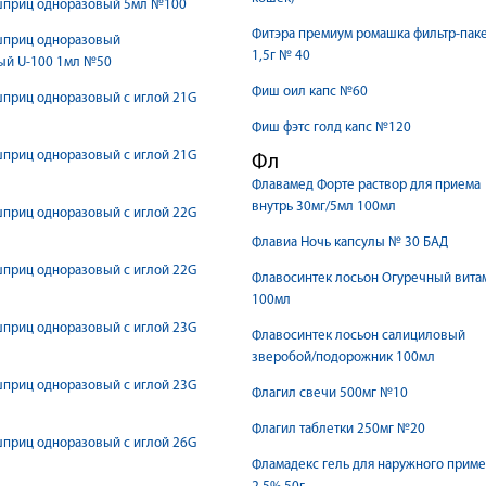
шприц одноразовый 5мл №100
Фитэра премиум ромашка фильтр-пак
шприц одноразовый
1,5г № 40
ый U-100 1мл №50
Фиш оил капс №60
приц одноразовый с иглой 21G
Фиш фэтс голд капс №120
приц одноразовый с иглой 21G
Фл
Флавамед Форте раствор для приема
внутрь 30мг/5мл 100мл
приц одноразовый с иглой 22G
Флавиа Ночь капсулы № 30 БАД
приц одноразовый с иглой 22G
Флавосинтек лосьон Огуречный вита
100мл
приц одноразовый с иглой 23G
Флавосинтек лосьон салициловый
зверобой/подорожник 100мл
приц одноразовый с иглой 23G
Флагил свечи 500мг №10
Флагил таблетки 250мг №20
приц одноразовый с иглой 26G
Фламадекс гель для наружного прим