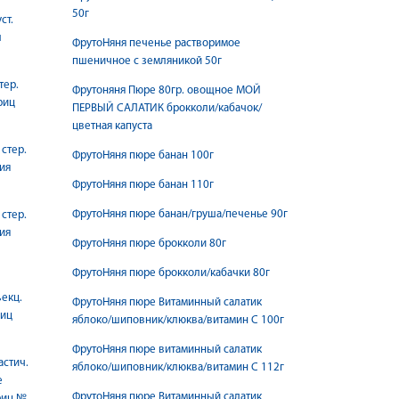
50г
ст.
л
ФрутоНяня печенье растворимое
пшеничное с земляникой 50г
тер.
Фрутоняня Пюре 80гр. овощное МОЙ
риц
ПЕРВЫЙ САЛАТИК брокколи/кабачок/
цветная капуста
стер.
ФрутоНяня пюре банан 100г
рия
ФрутоНяня пюре банан 110г
ФрутоНяня пюре банан/груша/печенье 90г
стер.
рия
ФрутоНяня пюре брокколи 80г
ФрутоНяня пюре брокколи/кабачки 80г
ъекц.
ФрутоНяня пюре Витаминный салатик
риц
яблоко/шиповник/клюква/витамин С 100г
ФрутоНяня пюре витаминный салатик
астич.
яблоко/шиповник/клюква/витамин С 112г
е
ФрутоНяня пюре Витаминный салатик
риц №