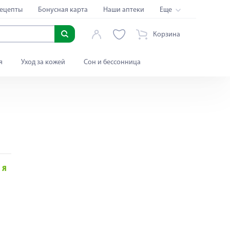
ецепты
Бонусная карта
Наши аптеки
Еще
Корзина
я
Уход за кожей
Сон и бессонница
Я