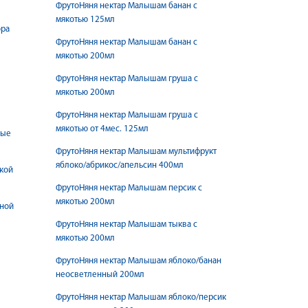
ФрутоНяня нектар Малышам банан с
мякотью 125мл
ора
ФрутоНяня нектар Малышам банан с
мякотью 200мл
ФрутоНяня нектар Малышам груша с
мякотью 200мл
ФрутоНяня нектар Малышам груша с
мякотью от 4мес. 125мл
ные
ФрутоНяня нектар Малышам мультифрукт
яблоко/абрикос/апельсин 400мл
кой
ФрутоНяня нектар Малышам персик с
мякотью 200мл
чной
ФрутоНяня нектар Малышам тыква с
мякотью 200мл
ФрутоНяня нектар Малышам яблоко/банан
неосветленный 200мл
ФрутоНяня нектар Малышам яблоко/персик