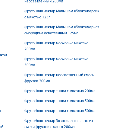
неосветленный 200мл
ФрутоНяня нектар Малышам яблоко/персик
с мякотью 125г
ФрутоНяня нектар Малышам яблоко/черная
смородина осветленный 125мл
ФрутоНяня нектар морковь с мякотью
200мл
чкой
ФрутоНяня нектар морковь с мякотью
500мл
ФрутоНяня нектар неосветленный смесь
фруктов 200мл
ФрутоНяня нектар тыква с мякотью 200мл
ФрутоНяня нектар тыква с мякотью 500мл
я
ФрутоНяня нектар тыква с мякотью 500мл
ФрутоНяня нектар Экзотическое лето из
ой
смеси фруктов с манго 200мл