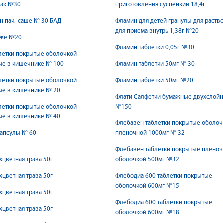
пак №30
приготовления суспензии 18,4г
 пак.-саше № 30 БАД
Фламин для детей гранулы для раств
для приема внутрь 1,38г №20
аже №20
Фламин таблетки 0,05г №30
летки покрытые оболочкой
ые в кишечнике № 100
Фламин таблетки 50мг № 30
летки покрытые оболочкой
Фламин таблетки 50мг №20
ые в кишечнике № 20
Флати Салфетки бумажные двухслой
летки покрытые оболочкой
№150
ые в кишечнике № 40
Флебавен таблетки покрытые оболоч
капсулы № 60
пленочной 1000мг № 32
Флебавен таблетки покрытые плено
хцветная трава 50г
оболочкой 500мг №32
хцветная трава 50г
Флебодиа 600 таблетки покрытые
оболочкой 600мг №15
хцветная трава 50г
Флебодиа 600 таблетки покрытые
хцветная трава 50г
оболочкой 600мг №18