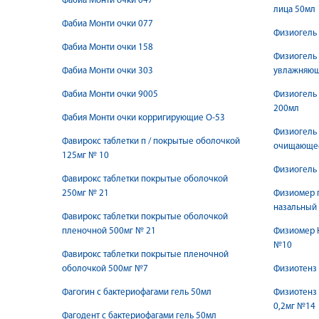
Фабиа Монти очки 047
лица 50мл
Фабиа Монти очки 077
Физиогель 
Фабиа Монти очки 158
Физиогель 
Фабиа Монти очки 303
увлажняющ
Фабиа Монти очки 9005
Физиогель
200мл
Фабия Монти очки корригирующие О-53
Физиогель 
Фавирокс таблетки п / покрытые оболочкой
очищающе
125мг № 10
Физиогель
Фавирокс таблетки покрытые оболочкой
250мг № 21
Физиомер 
назальный
Фавирокс таблетки покрытые оболочкой
пленочной 500мг № 21
Физиомер 
№10
Фавирокс таблетки покрытые пленочной
оболочкой 500мг №7
Физиотенз 
Фагогин с бактериофагами гель 50мл
Физиотенз
0,2мг №14
Фагодент с бактериофагами гель 50мл