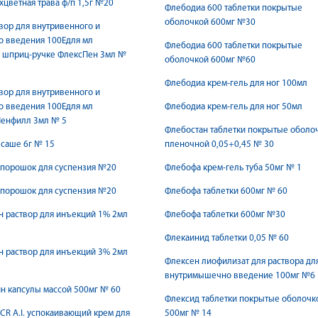
хцветная трава ф/п 1,5г №20
Флебодиа 600 таблетки покрытые
оболочкой 600мг №30
вор для внутривенного и
о введения 100Едля мл
Флебодиа 600 таблетки покрытые
в шприц-ручке ФлексПен 3мл №
оболочкой 600мг №60
Флебодиа крем-гель для ног 100мл
вор для внутривенного и
о введения 100Едля мл
Флебодиа крем-гель для ног 50мл
Пенфилл 3мл № 5
Флебостан таблетки покрытые оболо
саше 6г № 15
пленочной 0,05+0,45 № 30
 порошок для суспензия №20
Флебофа крем-гель туба 50мг № 1
 порошок для суспензия №20
Флебофа таблетки 600мг № 60
 раствор для инъекций 1% 2мл
Флебофа таблетки 600мг №30
Флекаинид таблетки 0,05 № 60
 раствор для инъекций 3% 2мл
Флексен лиофилизат для раствора дл
внутримышечно введение 100мг №6
н капсулы массой 500мг № 60
Флексид таблетки покрытые оболочк
CR A.I. успокаивающий крем для
500мг № 14