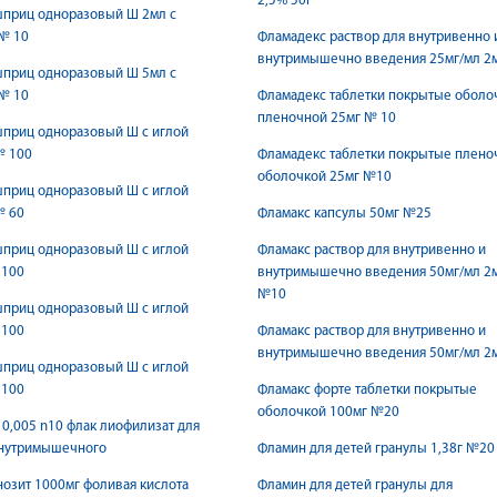
2,5% 50г
шприц одноразовый Ш 2мл с
№ 10
Фламадекс раствор для внутривенно 
внутримышечно введения 25мг/мл 2
шприц одноразовый Ш 5мл с
№ 10
Фламадекс таблетки покрытые оболо
пленочной 25мг № 10
шприц одноразовый Ш с иглой
№ 100
Фламадекс таблетки покрытые плено
оболочкой 25мг №10
шприц одноразовый Ш с иглой
№ 60
Фламакс капсулы 50мг №25
шприц одноразовый Ш с иглой
Фламакс раствор для внутривенно и
 100
внутримышечно введения 50мг/мл 2
№10
шприц одноразовый Ш с иглой
 100
Фламакс раствор для внутривенно и
внутримышечно введения 50мг/мл 2
шприц одноразовый Ш с иглой
 100
Фламакс форте таблетки покрытые
оболочкой 100мг №20
0,005 n10 флак лиофилизат для
внутримышечного
Фламин для детей гранулы 1,38г №20
озит 1000мг фоливая кислота
Фламин для детей гранулы для