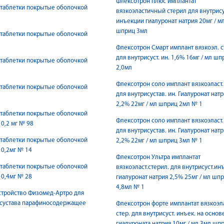
Флексотрон плюс имплантат
 таблетки покрытые оболочкой
вязкоэластичный стерил для внутрису
инъекции гиалуронат натрия 20мг / м
шприц 3мл
 таблетки покрытые оболочкой
Флексотрон Смарт имплант вязкоэл. с
для внутрисуст. ин. 1,6% 16мг / мл шп
 таблетки покрытые оболочкой
2,0мл
Флексотрон соло имплант вязкоэласт. 
 таблетки покрытые оболочкой
для внутрисустав. ин. Гиалуронат нат
2,2% 22мг / мл шприц 2мл № 1
 таблетки покрытые оболочкой
Флексотрон соло имплант вязкоэласт. 
0,2 мг № 98
для внутрисустав. ин. Гиалуронат нат
 таблетки покрытые оболочкой
2,2% 22мг / мл шприц 3мл № 1
0,2мг № 14
Флексотрон Ультра имплантат
 таблетки покрытые оболочкой
вязкоэласт.стерил. для внутрисуст.ин
0,4мг № 28
гиалуронат натрия 2,5% 25мг / мл шп
4,8мл № 1
тройство Физoмед-Артро для
 сустава парафиносодержащее
Флексотрон форте имплантат вязкоэл
стер. для внутрисуст. инъек. на основ
гиалуроната натрия 10мг / мл 3мл шп