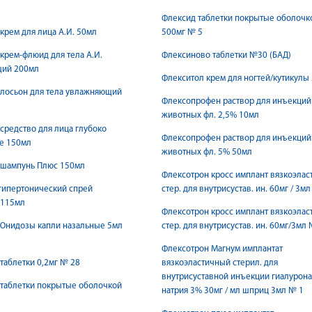
Флексид таблетки покрытые оболочк
крем для лица А.И. 50мл
500мг № 5
крем-флюид для тела А.И.
Флексиново таблетки №30 (БАД)
ий 200мл
Флекситол крем для ногтей/кутикулы 
 лосьон для тела увлажняющий
Флексопрофен раствор для инъекций
животных фл. 2,5% 10мл
средство для лица глубоко
Флексопрофен раствор для инъекций
е 150мл
животных фл. 5% 50мл
 шампунь Плюс 150мл
Флексотрон кросс имплант вязкоэласт
гипертонический спрей
стер. для внутрисустав. ин. 60мг / 3м
 115мл
Флексотрон кросс имплант вязкоэласт
Юнидозы капли назальные 5мл
стер. для внутрисустав. ин. 60мг/3мл
Флексотрон Магнум имплантат
таблетки 0,2мг № 28
вязкоэластичный стерил. для
внутрисуставной инъекции гиалурона
 таблетки покрытые оболочкой
натрия 3% 30мг / мл шприц 3мл № 1