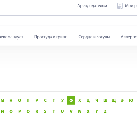
Арендодателям
Мои р
рекомендует
Простуда и грипп
Сердце и сосуды
Аллерги
М
Н
О
П
Р
С
Т
У
Ф
Х
Ц
Ч
Ш
Щ
Э
Ю
N
O
P
Q
R
S
T
U
V
W
X
Y
Z