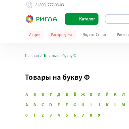
8 (800) 777-03-03
Каталог
Акции
Распродажа
Яндекс Сплит
Ригла 
Главная
Товары на букву Ф
Товары на букву Ф
А
Б
В
Г
Д
Е
Ё
Ж
З
И
Й
К
Л
A
B
C
D
E
F
G
H
I
J
K
L
M
0
1
2
3
4
5
6
7
8
9