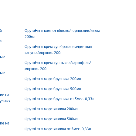
0г
ФрутоНяня компот яблоко/чернослив/изюм
200мл
ве
ФрутоНяня крем-суп брокколи/цветная
капуста/морковь 200г
ные
ФрутоНяня крем-суп тыква/картофель/
морковь 200г
ные
ФрутоНяня морс брусника 200мл
ФрутоНяня морс брусника 500мл
ие на
ФрутоНяня морс брусника от 5мес. 0,33л
рупных
ФрутоНяня морс клюква 200мл
ФрутоНяня морс клюква 500мл
ие на
ФрутоНяня морс клюква от 5мес. 0,33л