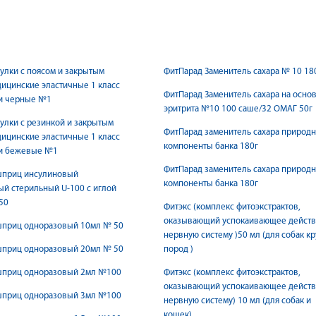
улки с поясом и закрытым
ФитПарад Заменитель сахара № 10 18
ицинские эластичные 1 класс
ФитПарад Заменитель сахара на осно
и черные №1
эритрита №10 100 саше/32 ОМАГ 50г
улки с резинкой и закрытым
ФитПарад заменитель сахара природ
ицинские эластичные 1 класс
компоненты банка 180г
и бежевые №1
ФитПарад заменитель сахара природ
шприц инсулиновый
компоненты банка 180г
й стерильный U-100 c иглой
50
Фитэкс (комплекс фитоэкстрактов,
оказывающий успокаивающее действ
шприц одноразовый 10мл № 50
нервную систему )50 мл (для собак к
шприц одноразовый 20мл № 50
пород )
шприц одноразовый 2мл №100
Фитэкс (комплекс фитоэкстрактов,
оказывающий успокаивающее действ
шприц одноразовый 3мл №100
нервную систему) 10 мл (для собак и
кошек)