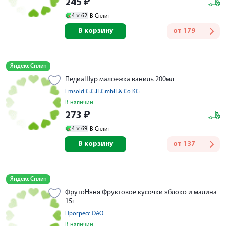
245
₽
4 ×
62
В Сплит
В корзину
от
179
Яндекс Сплит
ПедиаШур малоежка ваниль 200мл
Emsold G.G.H.GmbH.& Co KG
В наличии
273
₽
4 ×
69
В Сплит
В корзину
от
137
Яндекс Сплит
ФрутоНяня Фруктовое кусочки яблоко и малина
15г
Прогресс ОАО
В наличии