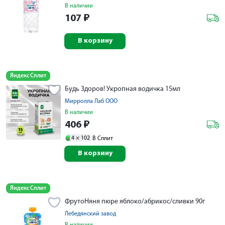
В наличии
107
₽
В корзину
Яндекс Сплит
Будь Здоров! Укропная водичка 15мл
Мирролла Лаб ООО
В наличии
406
₽
4 ×
102
В Сплит
В корзину
Яндекс Сплит
ФрутоНяня пюре яблоко/абрикос/сливки 90г
Лебедянский завод