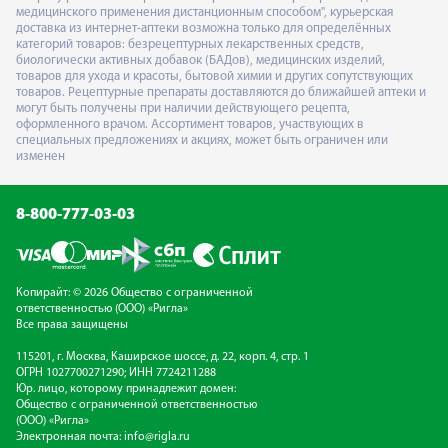
медицинского применения дистанционным способом", курьерская
доставка из интернет-аптеки возможна только для определённых
категорий товаров: безрецептурных лекарственных средств,
биологически активных добавок (БАДов), медицинских изделий,
товаров для ухода и красоты, бытовой химии и других сопутствующих
товаров. Рецептурные препараты доставляются до ближайшей аптеки и
могут быть получены при наличии действующего рецепта,
оформленного врачом. Ассортимент товаров, участвующих в
специальных предложениях и акциях, может быть ограничен или
изменен
8-800-777-03-03
Копирайт: © 2026 Общество с ограниченной
ответственностью (ООО) «Ригла»
Все права защищены
115201, г. Москва, Каширское шоссе, д. 22, корп. 4, стр. 1
ОГРН 1027700271290; ИНН 7724211288
Юр. лицо, которому принадлежит домен:
Общество с ограниченной ответственностью
(ООО) «Ригла»
Электронная почта:
info@rigla.ru