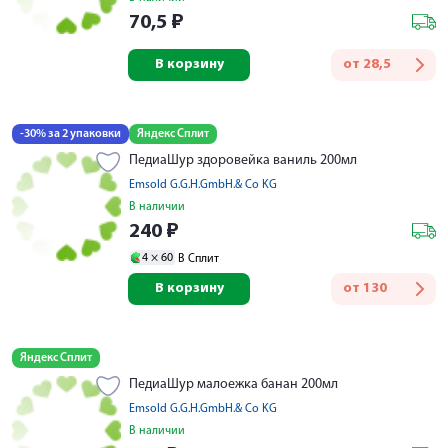
70,5
₽
В корзину
от
28,5
-30% за 2 упаковки
Яндекс Сплит
ПедиаШур здоровейка ваниль 200мл
Emsold G.G.H.GmbH.& Co KG
В наличии
240
₽
4 ×
60
В Сплит
В корзину
от
130
Яндекс Сплит
ПедиаШур малоежка банан 200мл
Emsold G.G.H.GmbH.& Co KG
В наличии