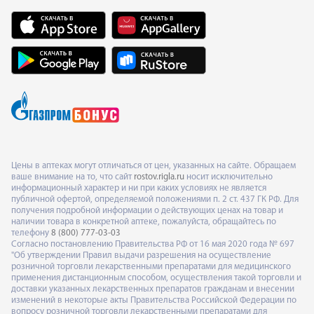
Цены в аптеках могут отличаться от цен, указанных на сайте. Обращаем
ваше внимание на то, что сайт
rostov.rigla.ru
носит исключительно
информационный характер и ни при каких условиях не является
публичной офертой, определяемой положениями п. 2 ст. 437 ГК РФ. Для
получения подробной информации о действующих ценах на товар и
наличии товара в конкретной аптеке, пожалуйста, обращайтесь по
телефону
8 (800) 777-03-03
Согласно постановлению Правительства РФ от 16 мая 2020 года № 697
"Об утверждении Правил выдачи разрешения на осуществление
розничной торговли лекарственными препаратами для медицинского
применения дистанционным способом, осуществления такой торговли и
доставки указанных лекарственных препаратов гражданам и внесении
изменений в некоторые акты Правительства Российской Федерации по
вопросу розничной торговли лекарственными препаратами для