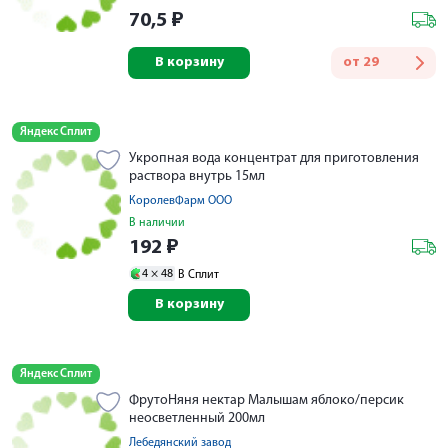
70,5
₽
В корзину
от
29
Яндекс Сплит
Укропная вода концентрат для приготовления
раствора внутрь 15мл
КоролевФарм ООО
В наличии
192
₽
4 ×
48
В Сплит
В корзину
Яндекс Сплит
ФрутоНяня нектар Малышам яблоко/персик
неосветленный 200мл
Лебедянский завод