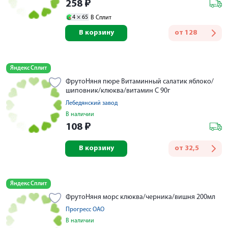
258
₽
4 ×
65
В Сплит
В корзину
от
128
Яндекс Сплит
ФрутоНяня пюре Витаминный салатик яблоко/
шиповник/клюква/витамин С 90г
Лебедянский завод
В наличии
108
₽
В корзину
от
32,5
Яндекс Сплит
ФрутоНяня морс клюква/черника/вишня 200мл
Прогресс ОАО
В наличии