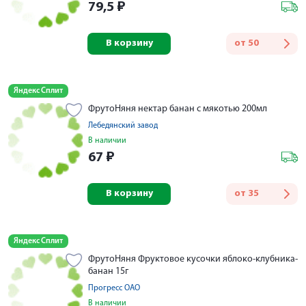
79,5
₽
В корзину
от
50
Яндекс Сплит
ФрутоНяня нектар банан с мякотью 200мл
Лебедянский завод
В наличии
67
₽
В корзину
от
35
Яндекс Сплит
ФрутоНяня Фруктовое кусочки яблоко-клубника-
банан 15г
Прогресс ОАО
В наличии