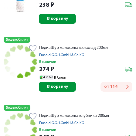
238
₽
В корзину
Яндекс Сплит
ПедиаШур малоежка шоколад 200мл
Emsold G.G.H.GmbH.& Co KG
В наличии
274
₽
4 ×
69
В Сплит
В корзину
от
114
Яндекс Сплит
ПедиаШур малоежка клубника 200мл
Emsold G.G.H.GmbH.& Co KG
В наличии