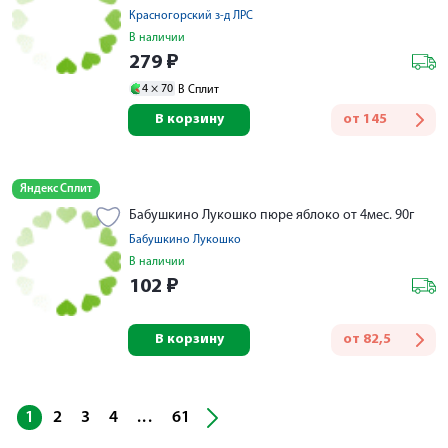
Красногорский з-д ЛРС
В наличии
279
₽
4 ×
70
В Сплит
В корзину
от
145
Яндекс Сплит
Бабушкино Лукошко пюре яблоко от 4мес. 90г
Бабушкино Лукошко
В наличии
102
₽
В корзину
от
82,5
...
1
2
3
4
61