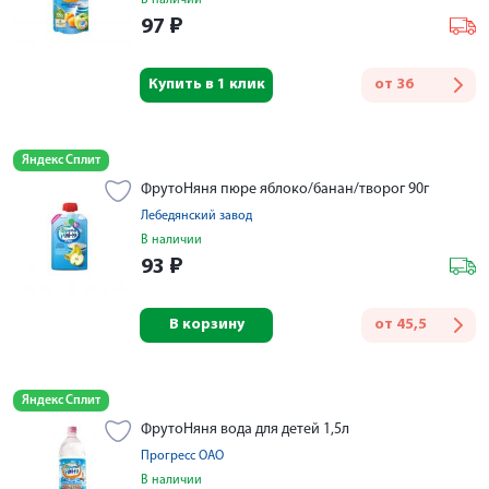
В наличии
97
₽
Купить в 1 клик
от
36
Яндекс Сплит
ФрутоНяня пюре яблоко/банан/творог 90г
Лебедянский завод
В наличии
93
₽
В корзину
от
45,5
Яндекс Сплит
ФрутоНяня вода для детей 1,5л
Прогресс ОАО
В наличии