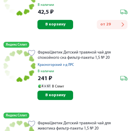
В наличии
42,5
₽
В корзину
от
29
Яндекс Сплит
ФармаЦветик Детский травяной чай для
спокойного сна фильтр-пакеты 1,5 № 20
Красногорский з-д ЛРС
В наличии
241
₽
4 ×
61
В Сплит
В корзину
Яндекс Сплит
ФармаЦветик Детский травяной чай для
животика фильтр-пакеты 1,5 № 20