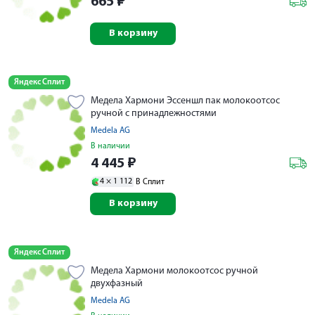
665
₽
В корзину
Яндекс Сплит
Медела Хармони Эссеншл пак молокоотсос
ручной с принадлежностями
Medela AG
В наличии
4 445
₽
4 ×
1 112
В Сплит
В корзину
Яндекс Сплит
Медела Хармони молокоотсос ручной
двухфазный
Medela AG