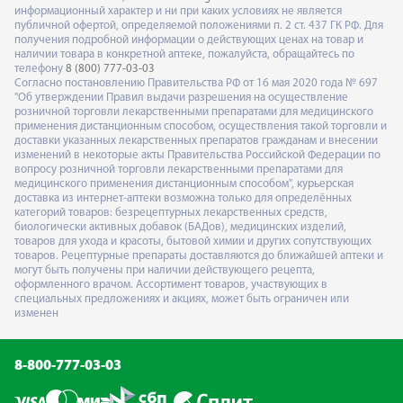
информационный характер и ни при каких условиях не является
публичной офертой, определяемой положениями п. 2 ст. 437 ГК РФ. Для
получения подробной информации о действующих ценах на товар и
наличии товара в конкретной аптеке, пожалуйста, обращайтесь по
телефону
8 (800) 777-03-03
Согласно постановлению Правительства РФ от 16 мая 2020 года № 697
"Об утверждении Правил выдачи разрешения на осуществление
розничной торговли лекарственными препаратами для медицинского
применения дистанционным способом, осуществления такой торговли и
доставки указанных лекарственных препаратов гражданам и внесении
изменений в некоторые акты Правительства Российской Федерации по
вопросу розничной торговли лекарственными препаратами для
медицинского применения дистанционным способом", курьерская
доставка из интернет-аптеки возможна только для определённых
категорий товаров: безрецептурных лекарственных средств,
биологически активных добавок (БАДов), медицинских изделий,
товаров для ухода и красоты, бытовой химии и других сопутствующих
товаров. Рецептурные препараты доставляются до ближайшей аптеки и
могут быть получены при наличии действующего рецепта,
оформленного врачом. Ассортимент товаров, участвующих в
специальных предложениях и акциях, может быть ограничен или
изменен
8-800-777-03-03