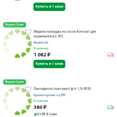
Купить в 1 клик
Яндекс Сплит
Медела накладка на сосок Контакт для
кормления р.L №2
Medela AG
В наличии
1 082
₽
Купить в 1 клик
Яндекс Сплит
Лактафитол (лактавит) ф/п 1,5г №20
Красногорский з-д ЛРС
В наличии
380
₽
4 ×
95
В Сплит