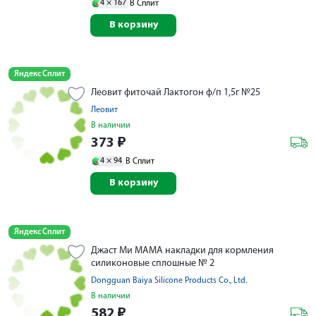
4 ×
167
В Сплит
В корзину
Яндекс Сплит
Леовит фиточай Лактогон ф/п 1,5г №25
Леовит
В наличии
373
₽
4 ×
94
В Сплит
В корзину
Яндекс Сплит
Джаст Ми МАМА накладки для кормления
силиконовые сплошные № 2
Dongguan Baiya Silicone Products Co., Ltd.
В наличии
582
₽