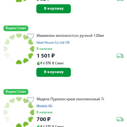
В корзину
Яндекс Сплит
Маммелан молокоотсос ручной 120мл
Ideal House Co Ltd CN
В наличии
1 501
₽
4 ×
376
В Сплит
В корзину
Яндекс Сплит
Медела Пурелан крем ланолиновый 7г
Medela AG
В наличии
700
₽
4 ×
175