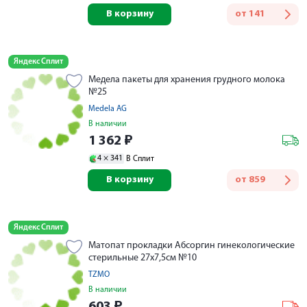
В корзину
от
141
Яндекс Сплит
Медела пакеты для хранения грудного молока
№25
Medela AG
В наличии
1 362
₽
4 ×
341
В Сплит
В корзину
от
859
Яндекс Сплит
Матопат прокладки Абсоргин гинекологические
стерильные 27х7,5см №10
TZMO
В наличии
603
₽