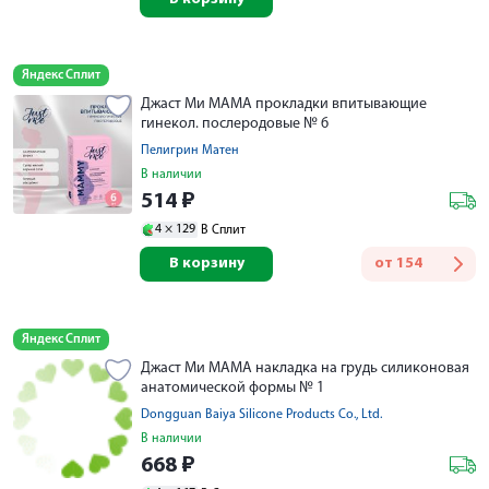
Яндекс Сплит
Джаст Ми МАМА прокладки впитывающие
гинекол. послеродовые № 6
Пелигрин Матен
В наличии
514
₽
4 ×
129
В Сплит
В корзину
от
154
Яндекс Сплит
Джаст Ми МАМА накладка на грудь силиконовая
анатомической формы № 1
Dongguan Baiya Silicone Products Co., Ltd.
В наличии
668
₽