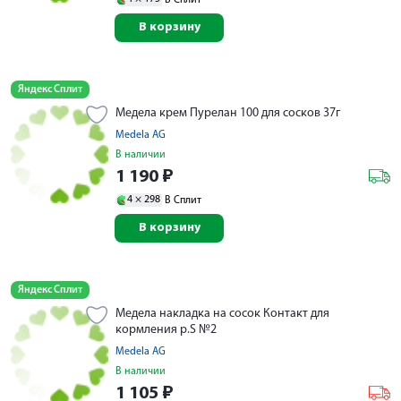
В Сплит
В корзину
Яндекс Сплит
Медела крем Пурелан 100 для сосков 37г
Medela AG
В наличии
1 190
₽
4 ×
298
В Сплит
В корзину
Яндекс Сплит
Медела накладка на сосок Контакт для
кормления р.S №2
Medela AG
В наличии
1 105
₽