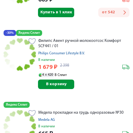
Купить в 1 клик
от
542
-30%
Яндекс Сплит
Филипс Авент ручной молокоотсос Комфорт
SCF441 / 01
Philips Consumer Lifestyle B.V.
В наличии
2 398
1 679
₽
4 ×
420
В Сплит
В корзину
Яндекс Сплит
Медела прокладки на грудь одноразовые №30
Medela AG
В наличии