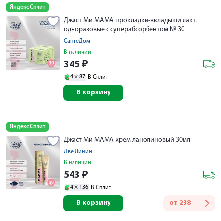
Яндекс Сплит
Джаст Ми МАМА прокладки-вкладыши лакт.
одноразовые с суперабсорбентом № 30
СантеДом
В наличии
345
₽
4 ×
87
В Сплит
В корзину
Яндекс Сплит
Джаст Ми МАМА крем ланолиновый 30мл
Две Линии
В наличии
543
₽
4 ×
136
В Сплит
В корзину
от
238