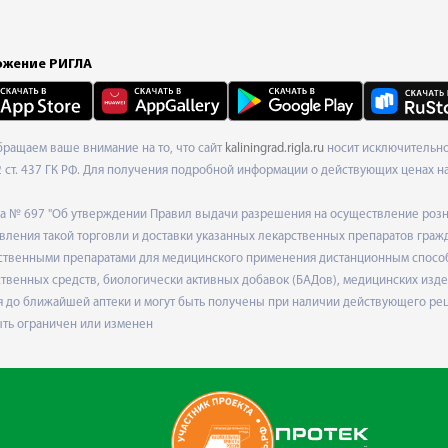
жение РИГЛА
Обращаем ваше внимание на то, что сайт
kaliningrad.rigla.ru
носит исключительно
ст. 437 ГК РФ. Для получения подробной информации о действующих ценах на 
ода № 697 "Об утверждении Правил выдачи разрешения на осуществление роз
ления такой торговли и доставки указанных лекарственных препаратов граж
твенными препаратами для медицинского применения дистанционным способом
венных средств, биологически активных добавок (БАДов), медицинских издел
 до ближайшей аптеки и могут быть получены при наличии действующего рец
ыть ограничен или изменен