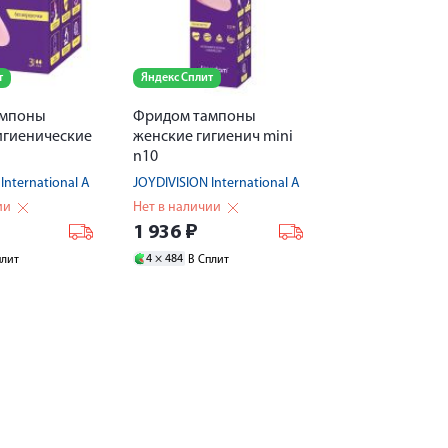
т
Яндекс Сплит
ампоны
Фридом тампоны
игиенические
женские гигиенич mini
n10
International A DE
JOYDIVISION International A DE
ии
Нет в наличии
1 936
₽
4 ×
484
плит
В Сплит