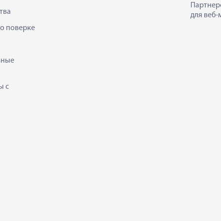
Партнер
тва
для веб-
 о поверке
ьные
ы с