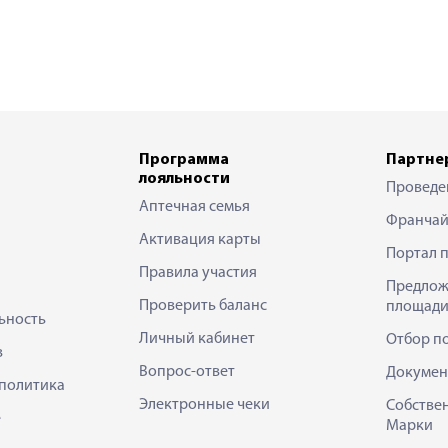
Программа
Партне
лояльности
Проведе
Аптечная семья
Франчай
Активация карты
Портал 
Правила участия
Предлож
Проверить баланс
площади
ьность
Личный кабинет
Отбор п
в
Вопрос-ответ
Докумен
политика
Электронные чеки
Собстве
е
Марки