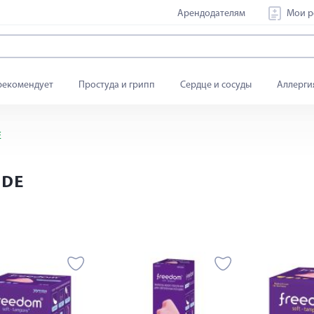
Арендодателям
Мои р
рекомендует
Простуда и грипп
Сердце и сосуды
Аллерги
E
 DE