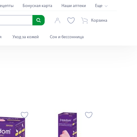
ецепты
Бонусная карта
Наши аптеки
Еще
Корзина
я
Уход за кожей
Сон и бессонница