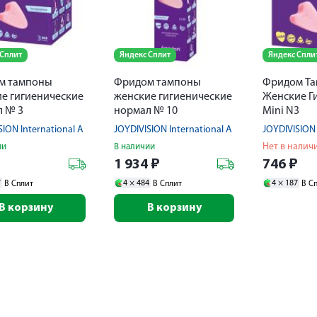
 Сплит
Яндекс Сплит
Яндекс Спли
м тампоны
Фридом тампоны
Фридом Т
е гигиенические
женские гигиенические
Женские Г
л № 3
нормал № 10
Mini N3
SION International A DE
JOYDIVISION International A DE
JOYDIVISION 
Нет в налич
ии
В наличии
₽
1 934
₽
746
₽
7
4 ×
484
4 ×
187
В Сплит
В Сплит
В С
В корзину
В корзину