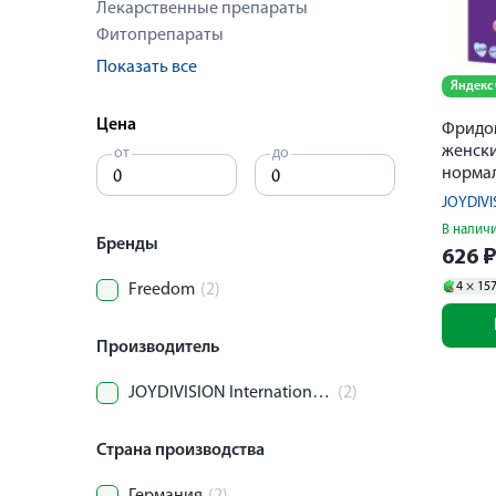
Лекарственные препараты
Фитопрепараты
Показать все
Яндекс
Цена
Фридо
женски
от
до
норма
JOYDIVI
В налич
Бренды
626
4 ×
15
Freedom
(2)
Производитель
JOYDIVISION International A DE
(2)
Страна производства