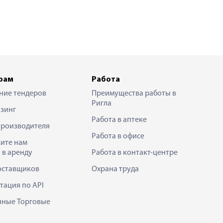
рам
Работа
ние тендеров
Преимущества работы в
Ригла
зинг
Работа в аптеке
производителя
Работа в офисе
ите нам
 в аренду
Работа в контакт-центре
оставщиков
Охрана труда
тация по API
нные Торговые