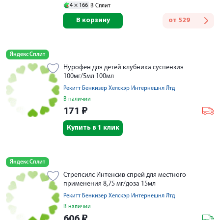
4 ×
166
В Сплит
В корзину
от
529
Яндекс Сплит
Нурофен для детей клубника суспензия
100мг/5мл 100мл
Рекитт Бенкизер Хелскэр Интернешнл Лтд
В наличии
171
₽
Купить в 1 клик
Яндекс Сплит
Стрепсилс Интенсив спрей для местного
применения 8,75 мг/доза 15мл
Рекитт Бенкизер Хелскэр Интернешнл Лтд
В наличии
606
₽