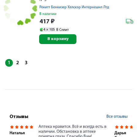
Рекитт Бенкизер Хелскэр Интернешнл Лтд
В наличии
417
₽
4 ×
105
В Сплит
В корзину
1
2
3
Все отзывы
Отзывы
Аптека нравится. Всё и всегда есть в
наличии. Обстановка в аптеке
Наталья
Дарья
приятна глазу. Спасибо Вам!