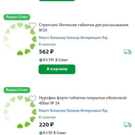
Яндекс Сплит
Стрепсилс Интенсив таблетки для рассасывания
№24
Рекитт Бенкизер Хелскэр Интернешнл Лтд
В наличии
562
₽
4 ×
141
В Сплит
В корзину
Яндекс Сплит
Нурофен форте таблетки покрытые оболочкой
400мг № 24
Рекитт Бенкизер Хелскэр Интернешнл Лтд
В наличии
220
₽
4 ×
55
В Сплит