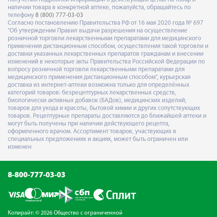
наличии товара в конкретной аптеке, пожалуйста, обращайтесь по
телефону
8 (800) 777-03-03
Согласно постановлению Правительства РФ от 16 мая 2020 года № 697
"Об утверждении Правил выдачи разрешения на осуществление
розничной торговли лекарственными препаратами для медицинского
применения дистанционным способом, осуществления такой торговли и
доставки указанных лекарственных препаратов гражданам и внесении
изменений в некоторые акты Правительства Российской Федерации по
вопросу розничной торговли лекарственными препаратами для
медицинского применения дистанционным способом", курьерская
доставка из интернет-аптеки возможна только для определённых
категорий товаров: безрецептурных лекарственных средств,
биологически активных добавок (БАДов), медицинских изделий,
товаров для ухода и красоты, бытовой химии и других сопутствующих
товаров. Рецептурные препараты доставляются до ближайшей аптеки и
могут быть получены при наличии действующего рецепта,
оформленного врачом. Ассортимент товаров, участвующих в
специальных предложениях и акциях, может быть ограничен или
изменен
8-800-777-03-03
Копирайт: © 2026 Общество с ограниченной