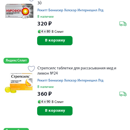
30
Рекитт Бенкизер Хелскэр Интернешнл Лтд
В наличии
320
₽
4 ×
80
В Сплит
В корзину
Яндекс Сплит
Стрепсилс таблетки для рассасывания мед и
лимон №24
Рекитт Бенкизер Хелскэр Интернешнл Лтд
В наличии
360
₽
4 ×
90
В Сплит
В корзину