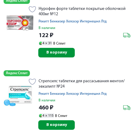
Яндекс Сплит
Нурофен форте таблетки покрытые оболочкой
400мг №12
Рекитт Бенкизер Хелскэр Интернешнл Лтд
В наличии
122
₽
4 ×
31
В Сплит
В корзину
Яндекс Сплит
Стрепсилс таблетки для рассасывания ментол/
эвкалипт №24
Рекитт Бенкизер Хелскэр Интернешнл Лтд
В наличии
460
₽
4 ×
115
В Сплит
В корзину