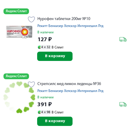
Яндекс Сплит
Нурофен таблетки 200мг №10
Рекитт Бенкизер Хелскэр Интернешнл Лтд
В наличии
127
₽
4 ×
32
В Сплит
В корзину
Яндекс Сплит
Стрепсилс мед лимон леденцы №36
Рекитт Бенкизер Хелскэр Интернешнл Лтд
В наличии
391
₽
4 ×
98
В Сплит
В корзину