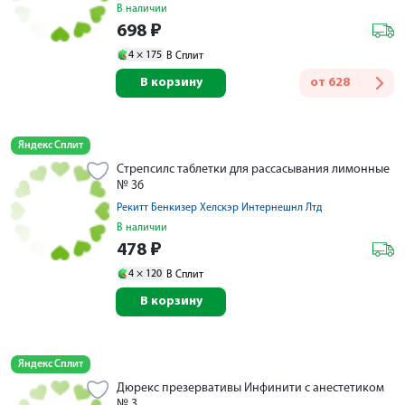
В наличии
698
₽
4 ×
175
В Сплит
В корзину
от
628
Яндекс Сплит
Стрепсилс таблетки для рассасывания лимонные
№ 36
Рекитт Бенкизер Хелскэр Интернешнл Лтд
В наличии
478
₽
4 ×
120
В Сплит
В корзину
Яндекс Сплит
Дюрекс презервативы Инфинити с анестетиком
№ 3