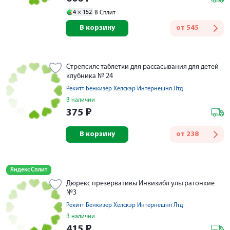
4 ×
152
В Сплит
В корзину
от
545
Стрепсилс таблетки для рассасывания для детей
клубника № 24
Рекитт Бенкизер Хелскэр Интернешнл Лтд
В наличии
375
₽
В корзину
от
238
Яндекс Сплит
Дюрекс презервативы Инвизибл ультратонкие
№3
Рекитт Бенкизер Хелскэр Интернешнл Лтд
В наличии
415
₽