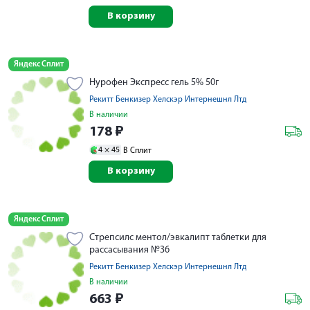
В корзину
Яндекс Сплит
Нурофен Экспресс гель 5% 50г
Рекитт Бенкизер Хелскэр Интернешнл Лтд
В наличии
178
₽
4 ×
45
В Сплит
В корзину
Яндекс Сплит
Стрепсилс ментол/эвкалипт таблетки для
рассасывания №36
Рекитт Бенкизер Хелскэр Интернешнл Лтд
В наличии
663
₽