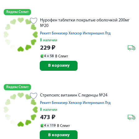
Яндекс Сплит
Нурофен таблетки покрытые оболочкой 200мг
№20
Рекитт Бенкизер Хелскэр Интернешнл Лтд
В наличии
229
₽
4 ×
58
В Сплит
В корзину
Яндекс Сплит
Стрепсилс витамин С леденцы №24
Рекитт Бенкизер Хелскэр Интернешнл Лтд
В наличии
473
₽
4 ×
119
В Сплит
В корзину