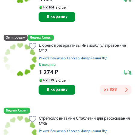
4 ×
104
В Сплит
В корзину
Хит продаж
Яндекс Сплит
Дюрекс презервативы Инвизибл ультратонкие
№12
Рекитт Бенкизер Хелскэр Интернешнл Лтд
В наличии
1 274
₽
4 ×
319
В Сплит
В корзину
от
858
Яндекс Сплит
Стрепсилс витамин С таблетки для рассасывания
№36
Рекитт Бенкизер Хелскэр Интернешнл Лтд