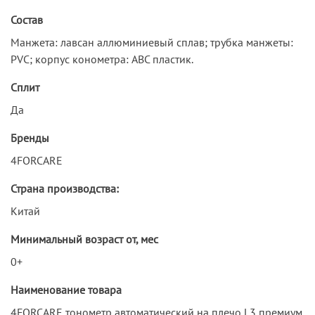
Состав
Манжета: лавсан аллюминиевый сплав; трубка манжеты:
PVC; корпус конометра: ABC пластик.
Сплит
Да
Бренды
4FORCARE
Страна производства:
Китай
Минимальный возраст от, мес
0+
Наименование товара
4FORCARE тонометр автоматический на плечо L3 премиум