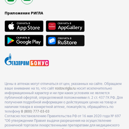
Приложение РИГЛА
Цены в аптеках могут отличаться от цен, указанных на сайте. Обращаем
ваше внимание на то, что сайт
rostov.rigla.ru
носит исключительно
информационный характер и ни при каких условиях не является
публичной офертой, определяемой положениями п. 2 ст. 437 ГК РФ. Для
получения подробной информации о действующих ценах на товар и
наличии товара в конкретной аптеке, пожалуйста, обращайтесь по
телефону
8 (800) 777-03-03
Согласно постановлению Правительства РФ от 16 мая 2020 года № 697
"Об утверждении Правил выдачи разрешения на осуществление
розничной торговли лекарственными препаратами для медицинского