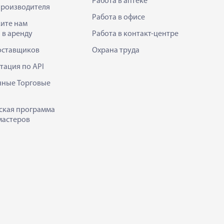
Работа в аптеке
производителя
Работа в офисе
ите нам
 в аренду
Работа в контакт-центре
оставщиков
Охрана труда
тация по API
нные Торговые
ская программа
мастеров