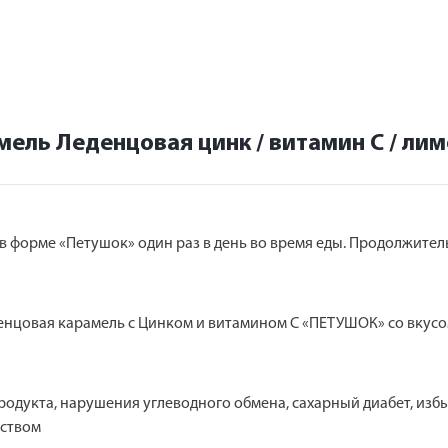
ель Леденцовая цинк / витамин C / лимо
 в форме «Петушок» один раз в день во время еды. Продолжител
денцовая карамель с Цинком и витамином С «ПЕТУШОК» со вкусо
дукта, нарушения углеводного обмена, сахарный диабет, избы
рством