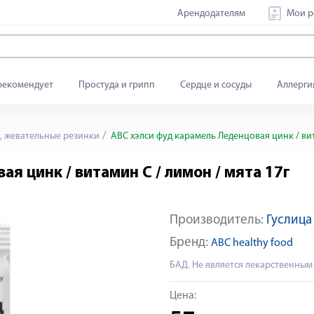
Арендодателям
Мои р
рекомендует
Простуда и грипп
Сердце и сосуды
Аллерги
 жевательные резинки
АВС хэлси фуд карамель Леденцовая цинк / вит
я цинк / витамин C / лимон / мята 17г
Производитель:
Гуслиц
Бренд:
ABC healthy food
БАД. Не является лекарственным
Цена: