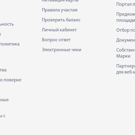
Активация карты
Портал 
Правила участия
Предлож
Проверить баланс
площади
ьность
Личный кабинет
Отбор п
в
Вопрос-ответ
Докумен
политика
Электронные чеки
Собстве
е
Марки
Партнер
тва
для веб-
 о поверке
ьные
ы с