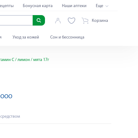
ецепты
Бонусная карта
Наши аптеки
Еще
Корзина
я
Уход за кожей
Сон и бессонница
амин C / лимон / мята 17г
а ООО
 средством