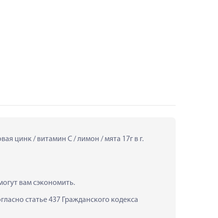
 цинк / витамин C / лимон / мята 17г в г. 
могут вам сэкономить.
ласно статье 437 Гражданского кодекса 