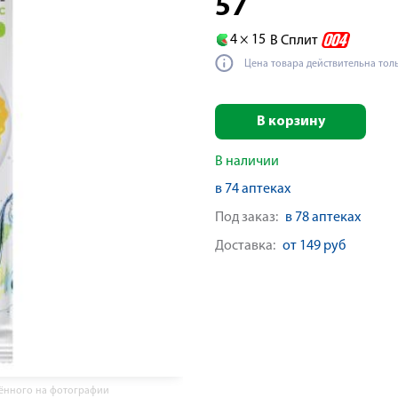
57
4 ×
15
В Сплит
Цена товара действительна тол
В корзину
В наличии
в 74 аптеках
Под заказ:
в 78 аптеках
Доставка:
от 149 руб
жённого на фотографии