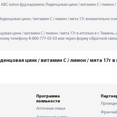
 АВС хэлси фуд карамель Леденцовая цинк / витамин C / лимон / 
еденцовая цинк / витамин C / лимон / мята 17г внимательно озн
овая цинк / витамин C / лимон / мята 17г в аптеках в г. Тюмен
ному телефону 8-800-777-03-03 или через форму обратной связи
енцовая цинк / витамин C / лимон / мята 17г в
Программа
Партне
лояльности
Проведе
Аптечная семья
Франчай