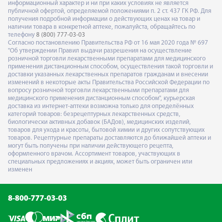
информационный характер и ни при каких условиях не является
публичной офертой, определяемой положениями п. 2 ст. 437 ГК РФ. Для
получения подробной информации о действующих ценах на товар и
наличии товара в конкретной аптеке, пожалуйста, обращайтесь по
телефону
8 (800) 777-03-03
Согласно постановлению Правительства РФ от 16 мая 2020 года № 697
"Об утверждении Правил выдачи разрешения на осуществление
розничной торговли лекарственными препаратами для медицинского
применения дистанционным способом, осуществления такой торговли и
доставки указанных лекарственных препаратов гражданам и внесении
изменений в некоторые акты Правительства Российской Федерации по
вопросу розничной торговли лекарственными препаратами для
медицинского применения дистанционным способом", курьерская
доставка из интернет-аптеки возможна только для определённых
категорий товаров: безрецептурных лекарственных средств,
биологически активных добавок (БАДов), медицинских изделий,
товаров для ухода и красоты, бытовой химии и других сопутствующих
товаров. Рецептурные препараты доставляются до ближайшей аптеки и
могут быть получены при наличии действующего рецепта,
оформленного врачом. Ассортимент товаров, участвующих в
специальных предложениях и акциях, может быть ограничен или
изменен
8-800-777-03-03