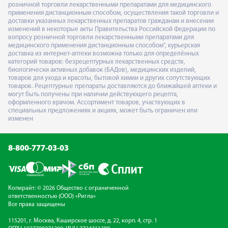
розничной торговли лекарственными препаратами для медицинского
применения дистанционным способом, осуществления такой торговли и
доставки указанных лекарственных препаратов гражданам и внесении
изменений в некоторые акты Правительства Российской Федерации по
вопросу розничной торговли лекарственными препаратами для
медицинского применения дистанционным способом", курьерская
доставка из интернет-аптеки возможна только для определённых
категорий товаров: безрецептурных лекарственных средств,
биологически активных добавок (БАДов), медицинских изделий,
товаров для ухода и красоты, бытовой химии и других сопутствующих
товаров. Рецептурные препараты доставляются до ближайшей аптеки и
могут быть получены при наличии действующего рецепта,
оформленного врачом. Ассортимент товаров, участвующих в
специальных предложениях и акциях, может быть ограничен или
изменен
8-800-777-03-03
Копирайт: © 2026 Общество с ограниченной
ответственностью (ООО) «Ригла»
Все права защищены
115201, г. Москва, Каширское шоссе, д. 22, корп. 4, стр. 1