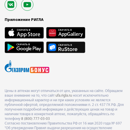
Приложение РИГЛА
Цены в аптеках могут отличаться от цен, указанных на сайте. Обращаем
ваше внимание на то, что сайт
ufa.rigla.ru
носит исключительно
информационный характер и ни при каких условиях не является
публичной офертой, определяемой положениями п. 2 ст. 437 ГК РФ. Для
получения подробной информации о действующих ценах на товар и
наличии товара в конкретной аптеке, пожалуйста, обращайтесь по
телефону
8 (800) 777-03-03
Согласно постановлению Правительства РФ от 16 мая 2020 года № 697
"Об утверждении Правил выдачи разрешения на осуществление