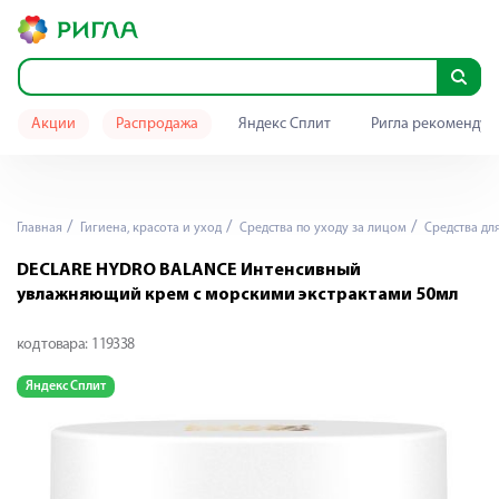
Акции
Распродажа
Яндекс Сплит
Ригла рекомендуе
Главная
Гигиена, красота и уход
Средства по уходу за лицом
Средства дл
DECLARE HYDRO BALANCE Интенсивный
увлажняющий крем с морскими экстрактами 50мл
код товара:
119338
Яндекс Сплит