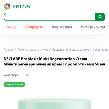
Акции
Распродажа
Яндекс Сплит
Ригла рекомендуе
Главная
Гигиена, красота и уход
Средства по уходу за лицом
Средства дл
DECLARE Probiotic Multi Regeneration Cream
Мультирегенерирующий крем с пробиотиками 50 мл
код товара:
131067
Яндекс Сплит