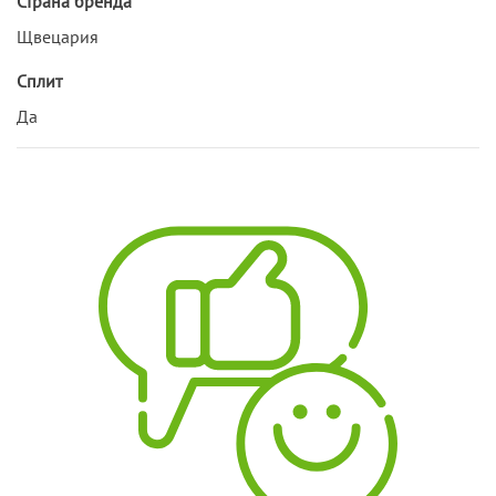
Страна бренда
Щвецария
Сплит
Да