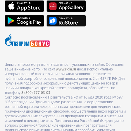
Цены в аптеках могут отличаться от цен, указанных на сайте. Обращаем
ваше внимание на то, что сайт
www.rigla.ru
носит исключительно
информационный характер и ни при каких условиях не является
публичной офертой, определяемой положениями п. 2 ст. 437 ГК РФ. Для
получения подробной информации о действующих ценах на товар и
наличии товара в конкретной аптеке, пожалуйста, обращайтесь по
телефону
8 (800) 777-03-03
Согласно постановлению Правительства РФ от 16 мая 2020 года № 697
"Об утверждении Правил выдачи разрешения на осуществление
розничной торговли лекарственными препаратами для медицинского
применения дистанционным способом, осуществления такой торговли и
доставки указанных лекарственных препаратов гражданам и внесении
изменений в некоторые акты Правительства Российской Федерации по
вопросу розничной торговли лекарственными препаратами для
медицинского применения дистанционным способом", курьерская