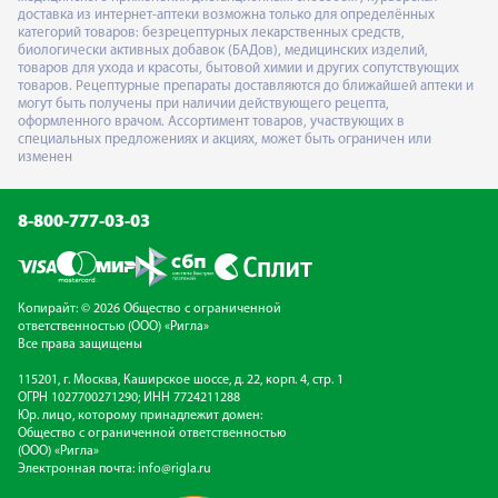
доставка из интернет-аптеки возможна только для определённых
категорий товаров: безрецептурных лекарственных средств,
биологически активных добавок (БАДов), медицинских изделий,
товаров для ухода и красоты, бытовой химии и других сопутствующих
товаров. Рецептурные препараты доставляются до ближайшей аптеки и
могут быть получены при наличии действующего рецепта,
оформленного врачом. Ассортимент товаров, участвующих в
специальных предложениях и акциях, может быть ограничен или
изменен
8-800-777-03-03
Копирайт: © 2026 Общество с ограниченной
ответственностью (ООО) «Ригла»
Все права защищены
115201, г. Москва, Каширское шоссе, д. 22, корп. 4, стр. 1
ОГРН 1027700271290; ИНН 7724211288
Юр. лицо, которому принадлежит домен:
Общество с ограниченной ответственностью
(ООО) «Ригла»
Электронная почта:
info@rigla.ru