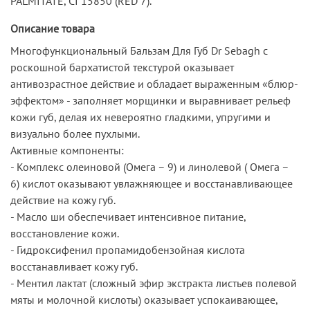
PALMITATE, CI 15850 (RED 7).
Описание товара
Многофункциональный Бальзам Для Губ Dr Sebagh с
роскошной бархатистой текстурой оказывает
антивозрастное действие и обладает выраженным «блюр-
эффектом» - заполняет морщинки и выравнивает рельеф
кожи губ, делая их невероятно гладкими, упругими и
визуально более пухлыми.
Активные компоненты:
- Комплекс олеиновой (Омега – 9) и линолевой ( Омега –
6) кислот оказывают увлажняющее и восстанавливающее
действие на кожу губ.
- Масло ши обеспечивает интенсивное питание,
восстановление кожи.
- Гидроксифенил пропамидобензойная кислота
восстанавливает кожу губ.
- Ментил лактат (сложный эфир экстракта листьев полевой
мяты и молочной кислоты) оказывает успокаивающее,