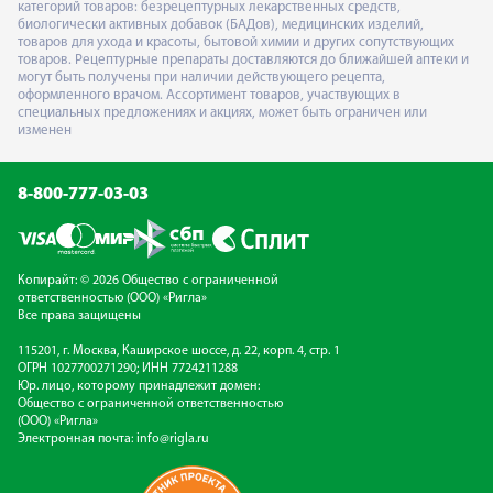
категорий товаров: безрецептурных лекарственных средств,
биологически активных добавок (БАДов), медицинских изделий,
товаров для ухода и красоты, бытовой химии и других сопутствующих
товаров. Рецептурные препараты доставляются до ближайшей аптеки и
могут быть получены при наличии действующего рецепта,
оформленного врачом. Ассортимент товаров, участвующих в
специальных предложениях и акциях, может быть ограничен или
изменен
8-800-777-03-03
Копирайт: © 2026 Общество с ограниченной
ответственностью (ООО) «Ригла»
Все права защищены
115201, г. Москва, Каширское шоссе, д. 22, корп. 4, стр. 1
ОГРН 1027700271290; ИНН 7724211288
Юр. лицо, которому принадлежит домен:
Общество с ограниченной ответственностью
(ООО) «Ригла»
Электронная почта:
info@rigla.ru