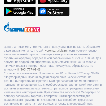
Цены в аптеках могут отличаться от цен, указанных на сайте. Обращаем
ваше внимание на то, что сайт
voronezh.rigla.ru
носит исключительно
информационный характер и ни при каких условиях не является
публичной офертой, определяемой положениями п. 2 ст. 437 ГК РФ. Для
получения подробной информации о действующих ценах на товар и
наличии товара в конкретной аптеке, пожалуйста, обращайтесь по
телефону
8 (800) 777-03-03
Согласно постановлению Правительства РФ от 16 мая 2020 года № 697
"Об утверждении Правил выдачи разрешения на осуществление
розничной торговли лекарственными препаратами для медицинского
применения дистанционным способом, осуществления такой торговли и
доставки указанных лекарственных препаратов гражданам и внесении
изменений в некоторые акты Правительства Российской Федерации по
вопросу розничной торговли лекарственными препаратами для
медицинского применения дистанционным способом", курьерская
доставка из интернет-аптеки возможна только для определённых