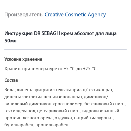
Производитель:
Creative Cosmetic Agency
Инструкция DR SEBAGH крем абсолют для лица
50мл
Условия хранения
Хранить при температуре от +5 °C до +25 °C.
Состав
Вода, дипентаэритритил гексакаприлат/гексакапрат,
дипентаэритритил пентаизононаноат, диметикон/
виниловый диметикон кроссполимер, бегениловый спирт,
гексилдеканол, цетеариловый спирт, гидролизованный
протеин лесного ореха, отдушка, натрий гиалуронат,
бутилпарабен, пропилпарабен.