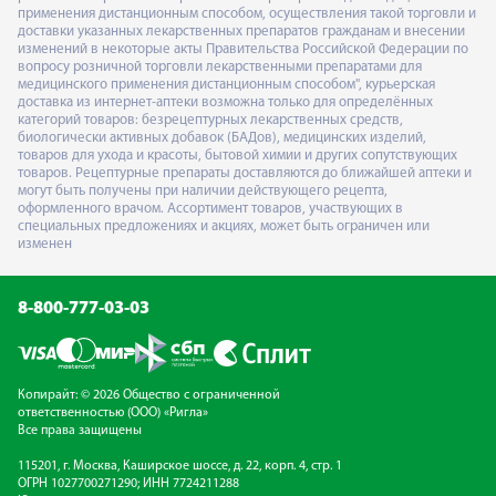
применения дистанционным способом, осуществления такой торговли и
доставки указанных лекарственных препаратов гражданам и внесении
изменений в некоторые акты Правительства Российской Федерации по
вопросу розничной торговли лекарственными препаратами для
медицинского применения дистанционным способом", курьерская
доставка из интернет-аптеки возможна только для определённых
категорий товаров: безрецептурных лекарственных средств,
биологически активных добавок (БАДов), медицинских изделий,
товаров для ухода и красоты, бытовой химии и других сопутствующих
товаров. Рецептурные препараты доставляются до ближайшей аптеки и
могут быть получены при наличии действующего рецепта,
оформленного врачом. Ассортимент товаров, участвующих в
специальных предложениях и акциях, может быть ограничен или
изменен
8-800-777-03-03
Копирайт: © 2026 Общество с ограниченной
ответственностью (ООО) «Ригла»
Все права защищены
115201, г. Москва, Каширское шоссе, д. 22, корп. 4, стр. 1
ОГРН 1027700271290; ИНН 7724211288