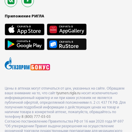
Приложение РИГЛА
Цены в аптеках могут отличаться от цен, указанных на сайте. Обращаем
ваше внимание на то, что сайт
tyumen.rigla.ru
носит исключительно
информационный характер и ни при каких условиях не является
публичной офертой, определяемой положениями п. 2 ст. 437 ГК РФ. Для
получения подробной информации о действующих ценах на товар и
наличии товара в конкретной аптеке, пожалуйста, обращайтесь по
телефону
8 (800) 777-03-03
Согласно постановлению Правительства РФ от 16 мая 2020 года № 697
"Об утверждении Правил выдачи разрешения на осуществление
розничной торговли лекарственными препаратами для медицинского