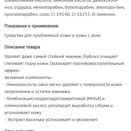
нол, отдушка, метилпарабен, бутилпарабен, этилпара-бен,
пропилпарабен, соли, СI 19140, СI 16255, D-лимонен.
Показания к применению
Средства для проблемной кожи и кожи с акне
Описание товара
Удаляет даже самый стойкий макияж. Глубоко очищает
стягивает поры кожи. Оказывает противовоспалительный
эффект.
Активные компоненты:
- Аминокислоты овса мягко удаляют с поверхности кожи
загрязнения и остатки макияжа.
- Комбинация нордигидрогваяретовой (NHGA) и
олеанолевой кислот, регулирует выработку себума и
успокаивает кожу
- Экстракт василька успокаивает и увлажняет.
Срок годности