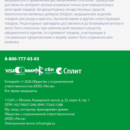
медицинского применения дистанционным способом", курьерская
доставка из интернет-аптеки возможна только для определённых
категорий товаров: безрецептурных лекарственных средств,
биологически активных добавок (БАДов), медицинских изделий,
товаров для ухода и красоты, бытовой химии и других сопутствующих
товаров. Рецептурные препараты доставляются до ближайшей аптеки и
могут быть получены при наличии действующего рецепта,
оформленного врачом. Ассортимент товаров, участвующих в
специальных предложениях и акциях, может быть ограничен или
изменен
8-800-777-03-03
Копирайт: © 2026 Общество с ограниченной
ответственностью (ООО) «Ригла»
Все права защищены
115201, г. Москва, Каширское шоссе, д. 22, корп. 4, стр. 1
ОГРН 1027700271290; ИНН 7724211288
Юр. лицо, которому принадлежит домен:
Общество с ограниченной ответственностью
(ООО) «Ригла»
Электронная почта:
info@rigla.ru