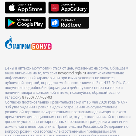
Цены в аптеках могут отличаться от цен, указанных на сайте. Обращаем
ваше внимание на то, что сайт
novgorod.rigla.ru
носит исключительно
информационный характер и ни при каких условиях не является
публичной офертой, определяемой положениями п. 2 ст. 437 ГК РФ. Для
получения подробной информации о действующих ценах на товар и
наличии товара в конкретной аптеке, пожалуйста, обращайтесь по
телефону
8 (800) 777-03-03
Согласно постановлению Правительства РФ от 16 мая 2020 года № 697
"Об утверждении Правил выдачи разрешения на осуществление
розничной торговли лекарственными препаратами для медицинского
применения дистанционным способом, осуществления такой торговли и
доставки указанных лекарственных препаратов гражданам и внесении
изменений в некоторые акты Правительства Российской Федерации по
вопросу розничной торговли лекарственными препаратами для