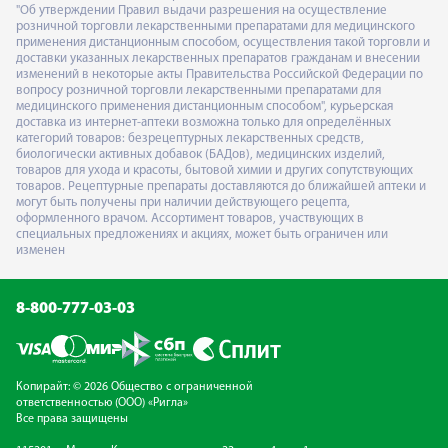
"Об утверждении Правил выдачи разрешения на осуществление
розничной торговли лекарственными препаратами для медицинского
применения дистанционным способом, осуществления такой торговли и
доставки указанных лекарственных препаратов гражданам и внесении
изменений в некоторые акты Правительства Российской Федерации по
вопросу розничной торговли лекарственными препаратами для
медицинского применения дистанционным способом", курьерская
доставка из интернет-аптеки возможна только для определённых
категорий товаров: безрецептурных лекарственных средств,
биологически активных добавок (БАДов), медицинских изделий,
товаров для ухода и красоты, бытовой химии и других сопутствующих
товаров. Рецептурные препараты доставляются до ближайшей аптеки и
могут быть получены при наличии действующего рецепта,
оформленного врачом. Ассортимент товаров, участвующих в
специальных предложениях и акциях, может быть ограничен или
изменен
8-800-777-03-03
Копирайт: © 2026 Общество с ограниченной
ответственностью (ООО) «Ригла»
Все права защищены