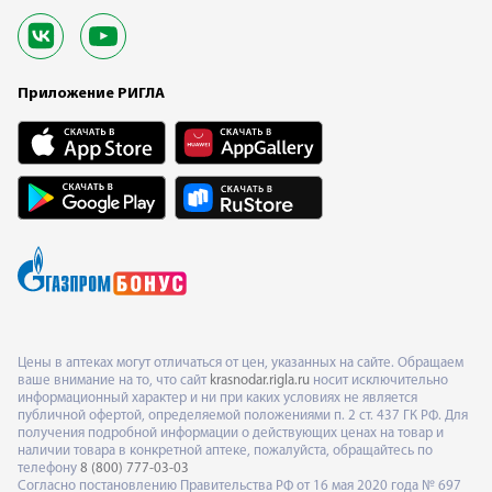
Приложение РИГЛА
Цены в аптеках могут отличаться от цен, указанных на сайте. Обращаем
ваше внимание на то, что сайт
krasnodar.rigla.ru
носит исключительно
информационный характер и ни при каких условиях не является
публичной офертой, определяемой положениями п. 2 ст. 437 ГК РФ. Для
получения подробной информации о действующих ценах на товар и
наличии товара в конкретной аптеке, пожалуйста, обращайтесь по
телефону
8 (800) 777-03-03
Согласно постановлению Правительства РФ от 16 мая 2020 года № 697