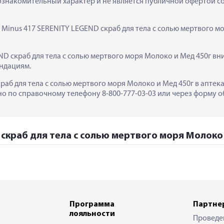
ознакомительный характер и не является публичной офертой сог
 Minus 417 SERENITY LEGEND скраб для тела с солью мертвого м
D скраб для тела с солью мертвого моря Молоко и Мед 450г вн
ндациям.
раб для тела с солью мертвого моря Молоко и Мед 450г в аптеках
 по справочному телефону 8-800-777-03-03 или через форму об
 скраб для тела с солью мертвого моря Молоко 
Программа
Партне
лояльности
Проведе