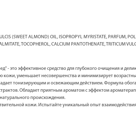
ULCIS (SWEET ALMOND) OIL, ISOPROPYL MYRISTATE, PARFUM, P
PALMITATE, TOCOPHEROL, CALCIUM PANTOTHENATE, TRITICUM VULGA
Мед" - это эффективное средство для глубокого очищения и дел
ию кожи, уменьшает несовершенства и минимизирует возрастн
бладает тонизирующим и освежающим действием. Формула обогаще
страктов. Обладает приятным ароматом с эффектом ароматерап
 натурального происхождения.
увствительной кожи. Испытайте уникальный опыт взаимодействи