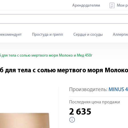
Арендодателям
Мои р
рекомендует
Простуда и грипп
Сердце и сосуды
Аллерги
 для тела с солью мертвого моря Молоко и Мед 450г
б для тела с солью мертвого моря Молоко
Производитель:
MINUS 4
Яндекс Сплит
Последняя цена продажи
2 635