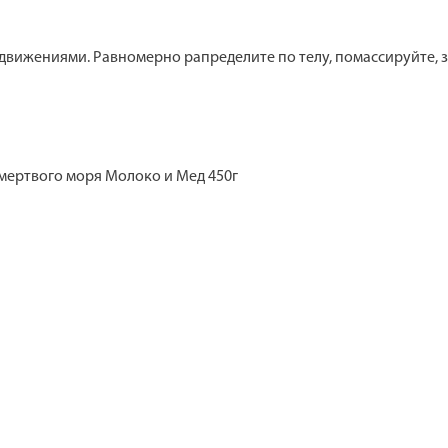
ижениями. Равномерно рапределите по телу, помассируйте, за
 мертвого моря Молоко и Мед 450г