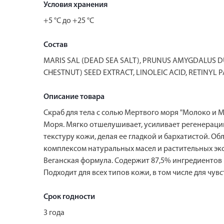
Условия хранения
+5 °C до +25 °C
Состав
MARIS SAL (DEAD SEA SALT), PRUNUS AMYGDALUS D
CHESTNUT) SEED EXTRACT, LINOLEIC ACID, RETINYL 
Описание товара
Скраб для тела с солью Мертвого моря "Молоко и 
Моря. Мягко отшелушивает, усиливает регенерац
текстуру кожи, делая ее гладкой и бархатистой. О
комплексом натуральных масел и растительных эк
Веганская формула. Содержит 87,5% ингредиентов
Подходит для всех типов кожи, в том числе для ч
Срок годности
3 года