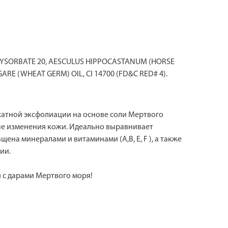
OLYSORBATE 20, AESCULUS HIPPOCASTANUM (HORSE
RE (WHEAT GERM) OIL, CI 14700 (FD&C RED# 4).
икатной эксфолиации на основе соли Мертвого
ые изменения кожи. Идеально выравнивает
на минералами и витаминами (А,B, E, F ), а также
ии.
я с дарами Мертвого моря!