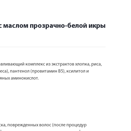
 с маслом прозрачно-белой икры
авливающий комплекс из экстрактов хлопка, риса,
са), пантенол (провитамин В5), ксилитол и
сяных аминокислот.
ка, поврежденных волос (после процедур