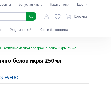
ецепты
Бонусная карта
Наши аптеки
Еще
Корзина
я
Уход за кожей
Сон и бессонница
ий шампунь с маслом прозрачно-белой икры 250мл
рачно-белой икры 250мл
QUEVEDO