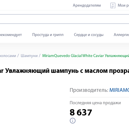
Арендодателям
Мои р
рекомендует
Простуда и грипп
Сердце и сосуды
Аллерги
 волосами
Шампуни
MiriamQuevedo Glacial White Caviar Увлажняющ
viar Увлажняющий шампунь с маслом проз
Производитель:
MIRIAM
Последняя цена продажи
8 637