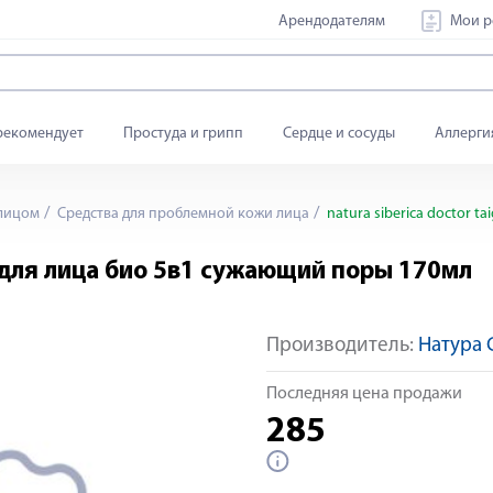
Арендодателям
Мои р
рекомендует
Простуда и грипп
Сердце и сосуды
Аллерги
 лицом
Средства для проблемной кожи лица
natura siberica doctor 
ик для лица био 5в1 сужающий поры 170мл
Производитель:
Натура
Последняя цена продажи
285