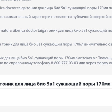
rica doctor taiga тоник для лица био 5в1 сужающий поры 170мл 
ознакомительный характер и не является публичной офертой сог
natura siberica doctor taiga тоник для лица био 5в1 сужающий 
iga тоник для лица био 5в1 сужающий поры 170мл внимательно о
тоник для лица био 5в1 сужающий поры 170мл в аптеках в г. Тюмен
 по справочному телефону 8-800-777-03-03 или через форму об
ga тоник для лица био 5в1 сужающий поры 170мл 