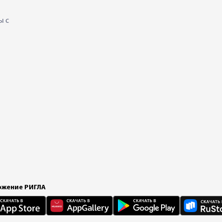
ы с
жение РИГЛА