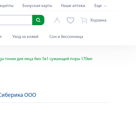
ецепты
Бонусная карта
Наши аптеки
Еще
Корзина
я
Уход за кожей
Сон и бессонница
taiga тоник для лица био 5в1 сужающий поры 170мл
 Сиберика ООО