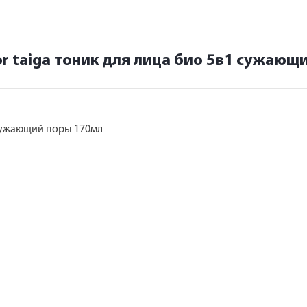
tor taiga тоник для лица био 5в1 сужаю
1 сужающий поры 170мл