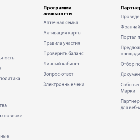
Программа
Партне
лояльности
Проведе
Аптечная семья
Франчай
Активация карты
Портал 
Правила участия
Предлож
Проверить баланс
площади
ьность
Личный кабинет
Отбор п
в
Вопрос-ответ
Докумен
политика
Электронные чеки
Собстве
е
Марки
Партнер
тва
для веб-
 о поверке
ьные