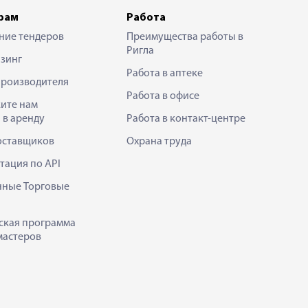
рам
Работа
ние тендеров
Преимущества работы в
Ригла
зинг
Работа в аптеке
производителя
Работа в офисе
ите нам
 в аренду
Работа в контакт-центре
оставщиков
Охрана труда
тация по API
нные Торговые
ская программа
мастеров