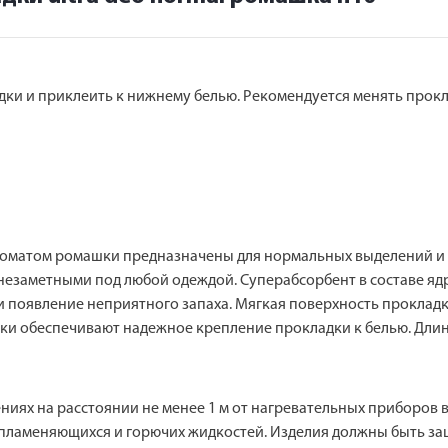
ки и приклеить к нижнему белью. Рекомендуется менять прокла
с ароматом ромашки предназначены для нормальных выделений 
х незаметными под любой одеждой. Суперабсорбент в составе яд
и появление неприятного запаха. Мягкая поверхность проклад
 обеспечивают надежное крепление прокладки к белью. Длина 
ниях на расстоянии не менее 1 м от нагревательных приборов 
воспламеняющихся и горючих жидкостей. Изделия должны быть з