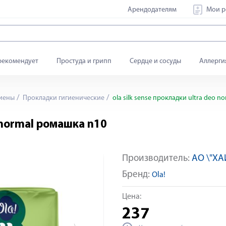
Арендодателям
Мои р
рекомендует
Простуда и грипп
Сердце и сосуды
Аллерги
гиены
Прокладки гигиенические
ola silk sense прокладки ultra deo 
o normal ромашка n10
Производитель:
АО \"Х
Яндекс Сплит
Бренд:
Ola!
Цена:
237