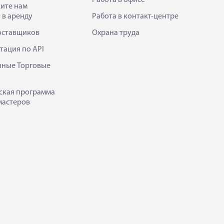
ите нам
 в аренду
Работа в контакт-центре
оставщиков
Охрана труда
тация по API
нные Торговые
ская программа
мастеров