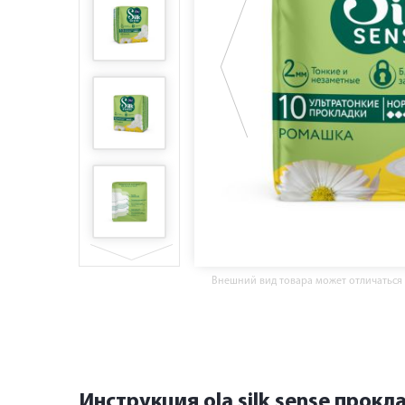
Внешний вид товара может отличаться
Инструкция ola silk sense прокл