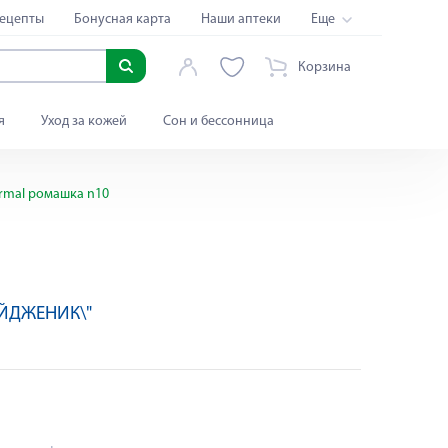
ецепты
Бонусная карта
Наши аптеки
Еще
Корзина
я
Уход за кожей
Сон и бессонница
normal ромашка n10
АЙДЖЕНИК\"
Яндекс Сплит