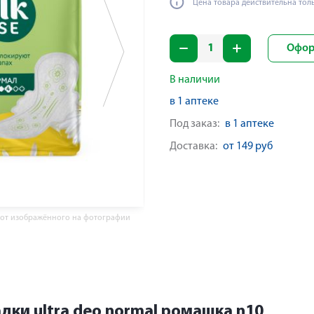
Цена товара действительна тол
Офор
В наличии
в 1 аптеке
Под заказ:
в 1 аптеке
Доставка:
от 149 руб
 от изображённого на фотографии
адки ultra deo normal ромашка n10