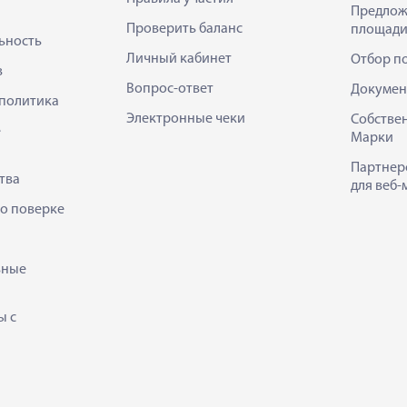
Предлож
Проверить баланс
площади
ьность
Личный кабинет
Отбор п
в
Вопрос-ответ
Докумен
политика
Электронные чеки
Собстве
е
Марки
Партнер
тва
для веб-
 о поверке
ьные
ы с