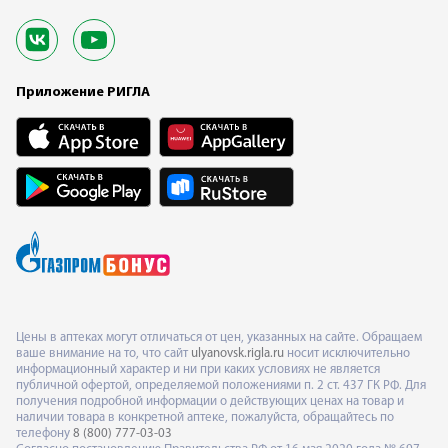
Приложение РИГЛА
Цены в аптеках могут отличаться от цен, указанных на сайте. Обращаем
ваше внимание на то, что сайт
ulyanovsk.rigla.ru
носит исключительно
информационный характер и ни при каких условиях не является
публичной офертой, определяемой положениями п. 2 ст. 437 ГК РФ. Для
получения подробной информации о действующих ценах на товар и
наличии товара в конкретной аптеке, пожалуйста, обращайтесь по
телефону
8 (800) 777-03-03