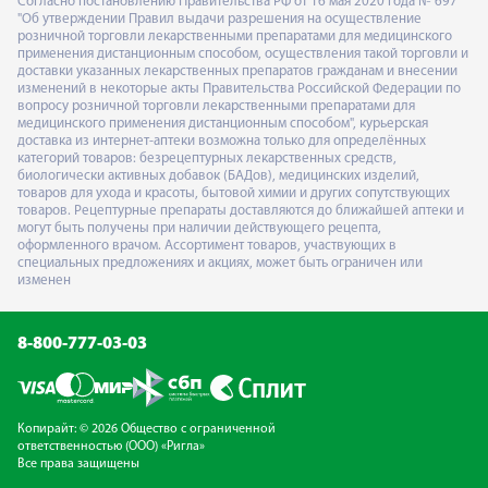
Согласно постановлению Правительства РФ от 16 мая 2020 года № 697
"Об утверждении Правил выдачи разрешения на осуществление
розничной торговли лекарственными препаратами для медицинского
применения дистанционным способом, осуществления такой торговли и
доставки указанных лекарственных препаратов гражданам и внесении
изменений в некоторые акты Правительства Российской Федерации по
вопросу розничной торговли лекарственными препаратами для
медицинского применения дистанционным способом", курьерская
доставка из интернет-аптеки возможна только для определённых
категорий товаров: безрецептурных лекарственных средств,
биологически активных добавок (БАДов), медицинских изделий,
товаров для ухода и красоты, бытовой химии и других сопутствующих
товаров. Рецептурные препараты доставляются до ближайшей аптеки и
могут быть получены при наличии действующего рецепта,
оформленного врачом. Ассортимент товаров, участвующих в
специальных предложениях и акциях, может быть ограничен или
изменен
8-800-777-03-03
Копирайт: © 2026 Общество с ограниченной
ответственностью (ООО) «Ригла»
Все права защищены