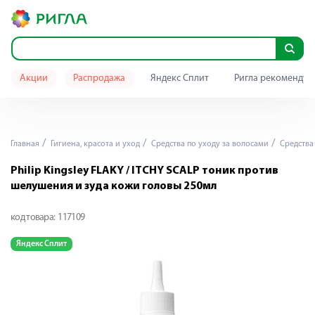
Акции
Распродажа
Яндекс Сплит
Ригла рекомендуе
Главная
Гигиена, красота и уход
Средства по уходу за волосами
Средства
Philip Kingsley FLAKY / ITCHY SCALP тоник против
шелушения и зуда кожи головы 250мл
код товара:
117109
Яндекс Сплит