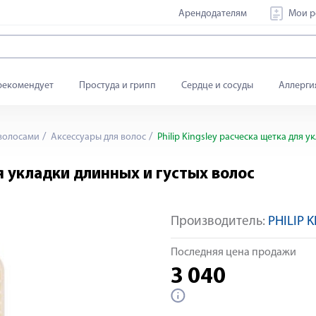
Арендодателям
Мои р
рекомендует
Простуда и грипп
Сердце и сосуды
Аллерги
 волосами
Аксессуары для волос
Philip Kingsley расческа щетка для у
ля укладки длинных и густых волос
Производитель:
PHILIP 
Последняя цена продажи
3 040