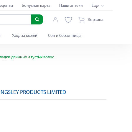
ецепты
Бонусная карта
Наши аптеки
Еще
Корзина
я
Уход за кожей
Сон и бессонница
кладки длинных и густых волос
KINGSLEY PRODUCTS LIMITED