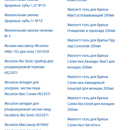
кожи 200мл
Здоровые зубы 1,2г №10
Жиллетт гель для бритья
Жевательная смолка
Мак3 успокаивающий 200мл
Здоровые зубы 1г №10
Жиллетт гель для бритья
Жевательная смолка таежная
Очищение и прохлада 200мл
№ 5
Жиллетт гель для бритья Пур
Жезанн массажер Жезатон
энд Сенситив 200мл
AMG-102 для тела 1301039
Жиллетт гель для бритья
Жезатон Bio Sonic прибор для
Сатин Кеа Авокадо Твист для
ультразвуковой терапии
женщин 200мл
HS2307i
Жиллетт гель для бритья
Жезатон аппарат для
Сатин кеа лавандовый
ультразв. чистки лица
поцелуй для женщин 200мл
Жезатон Био Соник HS2307i
Жиллетт гель для бритья
Жезатон аппарат для
Сатин Кеа Олей для женщин
ультразвуковой чистки лица
200мл
Gezatone Bio Sonic HS2307i
Жиллетт гель для бритья
Жезатон Массажер M 9060
Сатин Кеа Чистота и