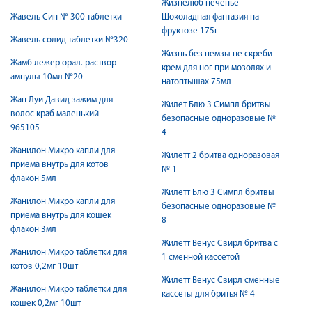
Жизнелюб печенье
Жавель Син № 300 таблетки
Шоколадная фантазия на
фруктозе 175г
Жавель солид таблетки №320
Жизнь без пемзы не скреби
Жамб лежер орал. раствор
крем для ног при мозолях и
ампулы 10мл №20
натоптышах 75мл
Жан Луи Давид зажим для
Жилет Блю 3 Симпл бритвы
волос краб маленький
безопасные одноразовые №
965105
4
Жанилон Микро капли для
Жилетт 2 бритва одноразовая
приема внутрь для котов
№ 1
флакон 5мл
Жилетт Блю 3 Симпл бритвы
Жанилон Микро капли для
безопасные одноразовые №
приема внутрь для кошек
8
флакон 3мл
Жилетт Венус Свирл бритва с
Жанилон Микро таблетки для
1 сменной кассетой
котов 0,2мг 10шт
Жилетт Венус Свирл сменные
Жанилон Микро таблетки для
кассеты для бритья № 4
кошек 0,2мг 10шт