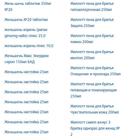
Жень-шень таблетки 350мг
Жиллетт пена для бритья
№20
гипоаллергенная 250мл
Женьшень №20 таблетки
Жиллетт пена для бритья
Защита 250мл
женьшень корень (panax
ginseng radix) плюс 25,0
Жиллетт пена для бритья
лимон 200мл
женьшень корень плюс 10,0
Жиллетт пена для бритья
Женьшень Макс Энерджи
ментол 200мл
сироп 150мл БАД
Жиллетт пена для бритья
Женьшень настойка 25мл
Очищение и прохлада 250мл
Женьшень настойка 25мл
Жиллетт пена для бритья
питающая и тонизирующая
Женьшень настойка 25мл
250мл
Женьшень настойка 25мл
Жиллетт пена для бритья
Женьшень настойка 25мл
Чувствительная кожа 200мл
Женьшень настойка 25мл
Жиллетт симпл венус 3
бритва однораз для женщ №
Женьшень настойка 25мл
2