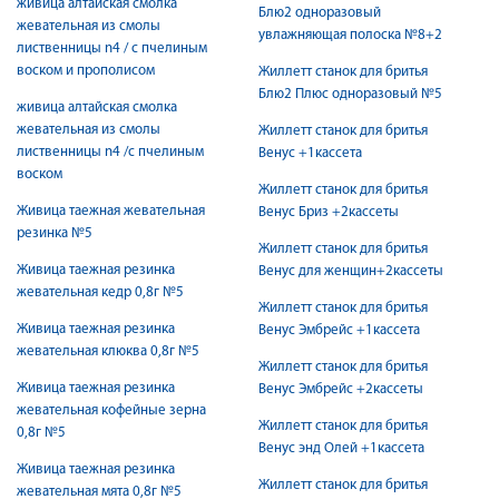
живица алтайская смолка
Блю2 одноразовый
жевательная из смолы
увлажняющая полоска №8+2
лиственницы n4 / с пчелиным
воском и прополисом
Жиллетт станок для бритья
Блю2 Плюс одноразовый №5
живица алтайская смолка
жевательная из смолы
Жиллетт станок для бритья
лиственницы n4 /с пчелиным
Венус +1кассета
воском
Жиллетт станок для бритья
Живица таежная жевательная
Венус Бриз +2кассеты
резинка №5
Жиллетт станок для бритья
Живица таежная резинка
Венус для женщин+2кассеты
жевательная кедр 0,8г №5
Жиллетт станок для бритья
Живица таежная резинка
Венус Эмбрейс +1кассета
жевательная клюква 0,8г №5
Жиллетт станок для бритья
Живица таежная резинка
Венус Эмбрейс +2кассеты
жевательная кофейные зерна
Жиллетт станок для бритья
0,8г №5
Венус энд Олей +1кассета
Живица таежная резинка
Жиллетт станок для бритья
жевательная мята 0,8г №5