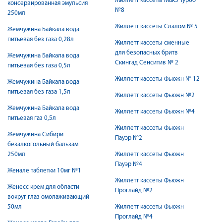
Жиллетт кассеты Мак3 Турбо
консервированная эмульсия
№8
250мл
Жиллетт кассеты Слалом № 5
Жемчужина Байкала вода
питьевая без газа 0,28л
Жиллетт кассеты сменные
для безопасных бритв
Жемчужина Байкала вода
Скингад Сенситив № 2
питьевая без газа 0,5л
Жиллетт кассеты Фьюжн № 12
Жемчужина Байкала вода
питьевая без газа 1,5л
Жиллетт кассеты Фьюжн №2
Жемчужина Байкала вода
Жиллетт кассеты Фьюжн №4
питьевая газ 0,5л
Жиллетт кассеты Фьюжн
Жемчужина Сибири
Пауэр №2
безалкогольный бальзам
250мл
Жиллетт кассеты Фьюжн
Пауэр №4
Женале таблетки 10мг №1
Жиллетт кассеты Фьюжн
Женесс крем для области
Проглайд №2
вокруг глаз омолаживающий
50мл
Жиллетт кассеты Фьюжн
Проглайд №4