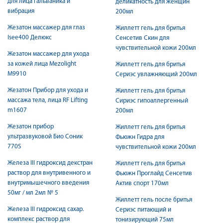
для лица гальваника и
деликатность для женщин
вибрация
200мл
Жезатон массажер для глаз
Жиллетт гель для бритья
Isee400 Делюкс
Сенсетив Скин для
чувствительной кожи 200мл
Жезатон массажер для ухода
за кожей лица Mezolight
Жиллетт гель для бритья
M9910
Сериэс увлажняющий 200мл
Жезатон Прибор для ухода и
Жиллетт гель для бритья
массажа тела, лица RF Lifting
Сириэс гипоаллергенный
m1607
200мл
Жезатон прибор
Жиллетт гель для бритья
ультразвуковой Био Соник
Фьюжн Гидра для
770S
чувствительной кожи 200мл
Железа III гидроксид декстран
Жиллетт гель для бритья
раствор для внутривенного и
Фьюжн Проглайд Сенсетив
внутримышечного введения
Актив спорт 170мл
50мг / мл 2мл № 5
Жиллетт гель после бритья
Железа III гидроксид сахар.
Сериэс питающий и
комплекс раствор для
тонизирующий 75мл