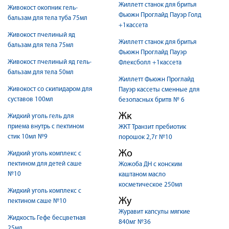
Жиллетт станок для бритья
Живокост окопник гель-
Фьюжн Проглайд Пауэр Голд
бальзам для тела туба 75мл
+1кассета
Живокост пчелиный яд
Жиллетт станок для бритья
бальзам для тела 75мл
Фьюжн Проглайд Пауэр
Живокост пчелиный яд гель-
Флексболл +1кассета
бальзам для тела 50мл
Жиллетт Фьюжн Проглайд
Живокост со скипидаром для
Пауэр кассеты сменные для
суставов 100мл
безопасных бритв № 6
Жк
Жидкий уголь гель для
приема внутрь с пектином
ЖКТ Транзит пребиотик
стик 10мл №9
порошок 2,7г №10
Жо
Жидкий уголь комплекс с
пектином для детей саше
Жожоба ДН с конским
№10
каштаном масло
косметическое 250мл
Жидкий уголь комплекс с
Жу
пектином саше №10
Журавит капсулы мягкие
Жидкость Гефе бесцветная
840мг №36
25мл