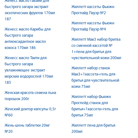
Женесс масло Гавайи для
быстрого загара экстракт
Жиллетт кассеты Фьюжн
экзотических фруктов 170мл
Проглайд Пауэр №2
187
Жиллетт кассеты Фьюжн
Женесс масло Карибы для
Проглайд Пауэр №4
быстрого загара
Жиллетт Мак3 набор бритва
антиоксидантное масло
со сменной кассетой №
кокоса 170мл 186
1+пена для бритья для
Женесс масло Таити для
чувствительной кожи 200мл
быстрого загара
Жиллетт набор станок
увлажняющее экстракт
Мак3+1кассета+гель для
морских водорослей 170мл
бритья для чувствительной
185
кожи 75мл
Женская красота семена льна
Жиллетт набор Фьюжн
порошок 200г
Проглейд станок для
Женский доктор капсулы 0,5г
бритья+1кассета+гель для
№60
бритья 75мл
Жень-шень таблетки 20мг
Жиллетт пена для бритья
№20
200мл