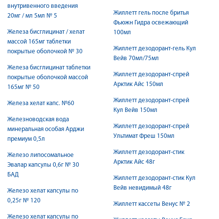
внутривенного введения
Жиллетт гель после бритья
20мг / мл 5мл № 5
Фьюжн Гидра освежающий
Железа бисглицинат / хелат
100мл
массой 165мг таблетки
Жиллетт дезодорант-гель Кул
покрытые оболочкой № 30
Вейв 70мл/75мл
Железа бисглицинат таблетки
Жиллетт дезодорант-спрей
покрытые оболочкой массой
Арктик Айс 150мл
165мг № 50
Жиллетт дезодорант-спрей
Железа хелат капс. №60
Кул Вейв 150мл
Железноводская вода
Жиллетт дезодорант-спрей
минеральная особая Арджи
Ультимат Фреш 150мл
премиум 0,5л
Жиллетт дезодорант-стик
Железо липосомальное
Арктик Айс 48г
Эвалар капсулы 0,6г № 30
БАД
Жиллетт дезодорант-стик Кул
Вейв невидимый 48г
Железо хелат капсулы по
0,25г № 120
Жиллетт кассеты Венус № 2
Железо хелат капсулы по