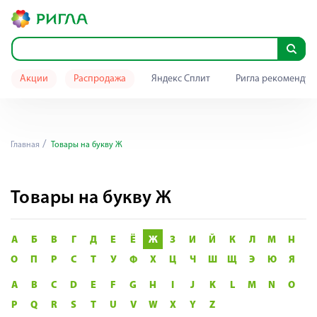
Акции
Распродажа
Яндекс Сплит
Ригла рекомендуе
Главная
Товары на букву Ж
Товары на букву Ж
А
Б
В
Г
Д
Е
Ё
Ж
З
И
Й
К
Л
М
Н
О
П
Р
С
Т
У
Ф
Х
Ц
Ч
Ш
Щ
Э
Ю
Я
A
B
C
D
E
F
G
H
I
J
K
L
M
N
O
P
Q
R
S
T
U
V
W
X
Y
Z