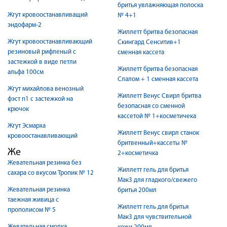
бритья увлажняющая полоска
Жгут кровоостанавливащий
№ 4+1
эндофарм-2
Жиллетт бритва безопасная
Жгут кровоостанавливающий
Скингард Сенситив+1
резиновый рифленый с
сменная кассета
застежкой в виде петли
Жиллетт бритва безопасная
альфа 100см
Слалом + 1 сменная кассета
Жгут михайлова венозный
Жиллетт Венус Свирл бритва
фэст n1 с застежкой на
безопасная со сменной
крючок
кассетой № 1+косметичека
Жгут Эсмарха
Жиллетт Венус свирл станок
кровоостанавливающий
бритвенный+кассеты №
Же
2+косметичка
Жевательная резинка без
Жиллетт гель для бритья
сахара со вкусом Тропик № 12
Мак3 для гладкого/свежего
Жевательная резинка
бритья 200мл
таежная живица с
Жиллетт гель для бритья
прополисом № 5
Мак3 для чувствительной
Жевательная смолка