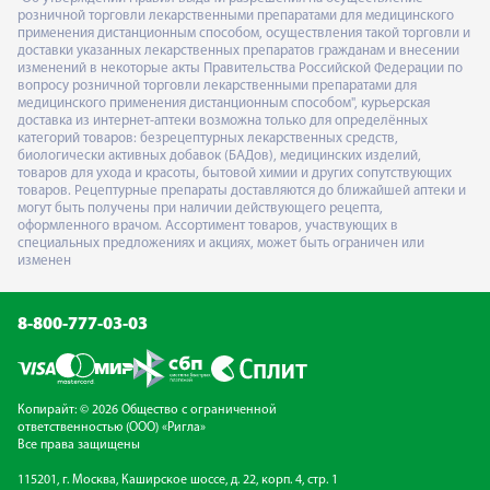
розничной торговли лекарственными препаратами для медицинского
применения дистанционным способом, осуществления такой торговли и
доставки указанных лекарственных препаратов гражданам и внесении
изменений в некоторые акты Правительства Российской Федерации по
вопросу розничной торговли лекарственными препаратами для
медицинского применения дистанционным способом", курьерская
доставка из интернет-аптеки возможна только для определённых
категорий товаров: безрецептурных лекарственных средств,
биологически активных добавок (БАДов), медицинских изделий,
товаров для ухода и красоты, бытовой химии и других сопутствующих
товаров. Рецептурные препараты доставляются до ближайшей аптеки и
могут быть получены при наличии действующего рецепта,
оформленного врачом. Ассортимент товаров, участвующих в
специальных предложениях и акциях, может быть ограничен или
изменен
8-800-777-03-03
Копирайт: © 2026 Общество с ограниченной
ответственностью (ООО) «Ригла»
Все права защищены
115201, г. Москва, Каширское шоссе, д. 22, корп. 4, стр. 1