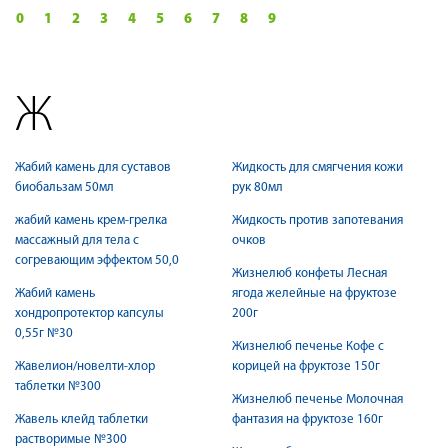
0
1
2
3
4
5
6
7
8
9
Ж
Жабий камень для суставов
Жидкость для смягчения кожи
биобальзам 50мл
рук 80мл
жабий камень крем-грелка
Жидкость против запотевания
массажный для тела с
очков
согревающим эффектом 50,0
Жизнелюб конфеты Лесная
Жабий камень
ягода желейные на фруктозе
хондропротектор капсулы
200г
0,55г №30
Жизнелюб печенье Кофе с
Жавелион/новелти-хлор
корицей на фруктозе 150г
таблетки №300
Жизнелюб печенье Молочная
Жавель клейд таблетки
фантазия на фруктозе 160г
растворимые №300