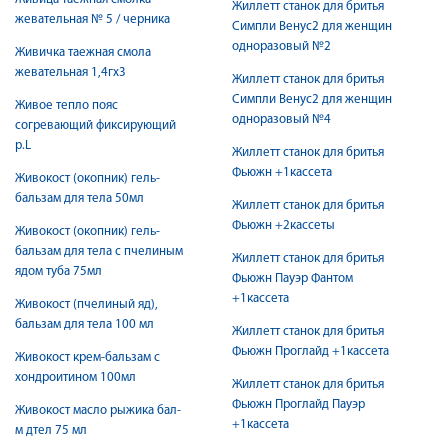
Жиллетт станок для бритья
жевательная № 5 / черника
Симпли Венус2 для женщин
одноразовый №2
Живичка таежная смола
жевательная 1,4гх3
Жиллетт станок для бритья
Симпли Венус2 для женщин
Живое тепло пояс
одноразовый №4
согревающий фиксирующий
р.L
Жиллетт станок для бритья
Фьюжн +1кассета
Живокост (окопник) гель-
бальзам для тела 50мл
Жиллетт станок для бритья
Фьюжн +2кассеты
Живокост (окопник) гель-
бальзам для тела с пчелиным
Жиллетт станок для бритья
ядом туба 75мл
Фьюжн Пауэр Фантом
+1кассета
Живокост (пчелиный яд),
бальзам для тела 100 мл
Жиллетт станок для бритья
Фьюжн Проглайд +1кассета
Живокост крем-бальзам с
хондроитином 100мл
Жиллетт станок для бритья
Фьюжн Проглайд Пауэр
Живокост масло рыжика бал-
+1кассета
м дтел 75 мл