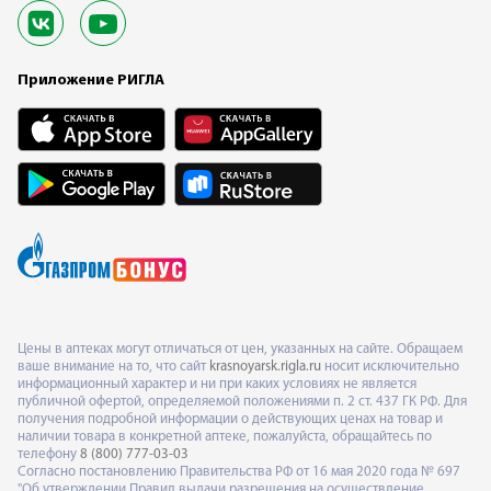
Приложение РИГЛА
Цены в аптеках могут отличаться от цен, указанных на сайте. Обращаем
ваше внимание на то, что сайт
krasnoyarsk.rigla.ru
носит исключительно
информационный характер и ни при каких условиях не является
публичной офертой, определяемой положениями п. 2 ст. 437 ГК РФ. Для
получения подробной информации о действующих ценах на товар и
наличии товара в конкретной аптеке, пожалуйста, обращайтесь по
телефону
8 (800) 777-03-03
Согласно постановлению Правительства РФ от 16 мая 2020 года № 697
"Об утверждении Правил выдачи разрешения на осуществление