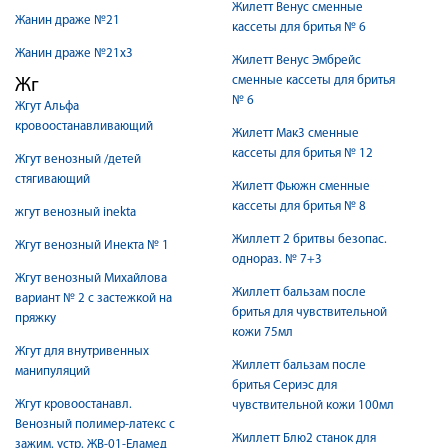
Жилетт Венус сменные
Жанин драже №21
кассеты для бритья № 6
Жанин драже №21х3
Жилетт Венус Эмбрейс
сменные кассеты для бритья
Жг
№ 6
Жгут Альфа
кровоостанавливающий
Жилетт Мак3 сменные
кассеты для бритья № 12
Жгут венозный /детей
стягивающий
Жилетт Фьюжн сменные
кассеты для бритья № 8
жгут венозный inekta
Жиллетт 2 бритвы безопас.
Жгут венозный Инекта № 1
однораз. № 7+3
Жгут венозный Михайлова
Жиллетт бальзам после
вариант № 2 с застежкой на
бритья для чувствительной
пряжку
кожи 75мл
Жгут для внутривенных
Жиллетт бальзам после
манипуляций
бритья Сериэс для
Жгут кровоостанавл.
чувствительной кожи 100мл
Венозный полимер-латекс с
Жиллетт Блю2 станок для
зажим. устр. ЖВ-01-Еламед