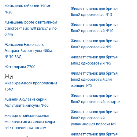
Женьшень таблетки 350мг
Жиллетт станок для бритья
№20
Блю2 одноразовые № 3
Женьшень форте с витамином
Жиллетт станок для бритья
с экстракт вис n30 капсулы по
Блю2 одноразовый №10
0,44г
Жиллетт станок для бритья
Женьшеня Настоящего
Блю2 одноразовый №5
Экстракт-Вис капсулы 400мг
№ 30 БАД
Жиллетт станок для бритья
Блю2 одноразовый №5
Жетт оправа 7700
Жиллетт станок для бритья
Жи
Блю2 одноразовый для
жива крем-воск прополисный
женщин №5
15мл
Жиллетт станок для бритья
Живели Акулавит серии
Блю2 одноразовый на карте
Мультивита капсулы №60
Жиллетт станок для бритья
живица алтайская смолка
Блю2 одноразовый
жевательная из смолы кедра
увлажняющая полоска №1
n4 / с пчелиным воском
Жиллетт станок для бритья