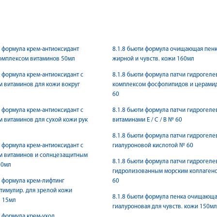
и формула крем-антиоксидант
8.1.8 бьюти формула очищающая пенк
омплексом витаминов 50мл
жирной и чувств. кожи 160мл
и формула крем-антиоксидант с
8.1.8 бьюти формула патчи гидрогеле
 витаминов для кожи вокруг
комплексом фосфолипидов и церами
60
и формула крем-антиоксидант с
8.1.8 бьюти формула патчи гидрогеле
 витаминов для сухой кожи рук
витаминами Е / С / В № 60
8.1.8 бьюти формула патчи гидрогеле
и формула крем-антиоксидант с
гиалуроновой кислотой № 60
м витаминов и солнцезащитным
8.1.8 бьюти формула патчи гидрогеле
50мл
гидролизованным морским коллаген
и формула крем-лифтинг
60
стимулир. для зрелой кожи
8.1.8 бьюти формула пенка очищающ
з 15мл
гиалуроновая для чувств. кожи 150мл
и формула крем-уход