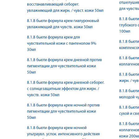
отшелушив
восстанавливающий себорег.
для чувств
увлажняющий для жирн. / чувст. кожи 50мл
8.1.8 бьют
8.1.8 бьюти формула крем гиалуроновый
глубокого 
увлажняющий для чувств. кожи 50мл
100мл
8.1.8 бьюти формула крем для
8.1.8 бьют
чувствительной кожи с пантенолом 9%
комплексо
30мл
8.1.8 бьют
8.1.8 бьюти формула крем дневной против
коллагенов
пигментации для чувствительной кожи
50мл
8.1.8 бьют
жирн. / чу
8.1.8 бьюти формула крем дневной себорег.
с солнцезащитным эффектом для жирн. /
8.1.8 бьют
чувств. кожи 50мл
молодой ч
8.1.8 бьюти формула крем ночной против
8.1.8 бьют
пигментации для чувствительной кожи
сухой и св
50мл
8.1.8 бьют
8.1.8 бьюти формула крем ночной
коллагенов
ультраувл. успок. интенсивного действия
кожи 200м