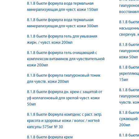
8.1.8 бьюти формула вода термальная
гиалуронов
минерализующая для чувст. кожи 150мл
восстанав
8.1.8 бьюти формула вода термальная
8.1.8 бьют
минерализующая для чувст. кожи 300мл
насыщенны
сверхчув. 
8.1.8 бьюти формула гель для умывания
жирн. / чувст. кожи 200мл
8.1.8 бьют
гиалуронов
8.1.8 бьюти формула гель очищающий с
кожи 50мл
комплексом витаминов для чувствительной
кожи 200мл
8.1.8 бьют
укрепляющи
8.1.8 бьюти формула гиалуроновый тоник
15мл
для чувств. кожи 200мл
8.1.8 бьют
8.1.8 бьюти формула дн. крем с защитой от
гиалуронов
уф коллагеновый для зрелой чувст. кожи
чувств. ко
50мл
8.1.8 бьют
8.1.8 Бьюти Формула компдекс с раст. эктр.
сужающий п
красота и здоровье кожи / волос / ногтей
200мл
капсулы 575мг № 30
8.1.8 бьют
8.1.8 бьюти формула крем