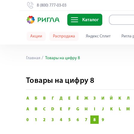
8 (800) 777-03-03
Каталог
Акции
Распродажа
Яндекс Сплит
Ригла 
Главная
Товары на цифру 8
Товары на цифру 8
А
Б
В
Г
Д
Е
Ё
Ж
З
И
Й
К
Л
A
B
C
D
E
F
G
H
I
J
K
L
M
0
1
2
3
4
5
6
7
8
9