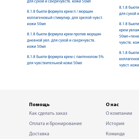
для сухой и сверхчувств. кожи 50мл
8.1.8 бьют
8.1.8 бьюти формула крем п / морщин
для сухой 
коллагеновый стимулир. для зрелой чувст.
кожи 50мл
8.1.8 Бьют
крем увла
8.1.8 бьюти формула крем против морщин
50мл+пенк
дневной увл. для сухой и сверхчувств.
чувств. ко
кожи 50мл
8.1.8 бьют
8.1.8 Бьюти формула крем с пантенолом 5%
коллагенов
для чувствительной кожи 50мл
чувст. кож
Помощь
О нас
Как сделать заказ
О компании
Оплата и бронирование
История
Доставка
Команда