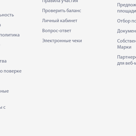
Правила участия
Предлож
Проверить баланс
площади
ьность
Личный кабинет
Отбор п
в
Вопрос-ответ
Докумен
политика
Электронные чеки
Собстве
е
Марки
Партнер
тва
для веб-
 о поверке
ьные
ы с