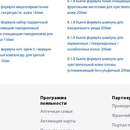
8.1.8 бьюти формула тоник очищающи
и формула мицеллярная пенка
фруктовыми кислотами для чувствит
и сверхчувств. кожи 160мл
кожи 200мл
и Формула набор подарочный
8.1.8 бьюти формула шампунь для
жняющий гиалуроновый
ежедневного ухода 200мл
а очищающая гиалуроновая для
8.1.8 бьюти формула шампунь для
жи 150мл
окрашенных / поврежденных /
и формула ноч. крем п / морщин
ослабленных волос 200мл
ый компенсир. для зрелой
8.1.8 бьюти формула шампунь для
и 50мл
чувствительной кожи головы
успокаивающий бессульфатный 200м
Программа
Партне
лояльности
Проведе
Аптечная семья
Франчай
Активация карты
Портал 