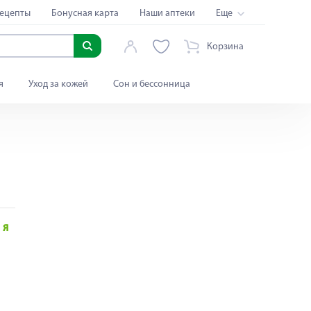
ецепты
Бонусная карта
Наши аптеки
Еще
Корзина
я
Уход за кожей
Сон и бессонница
Я