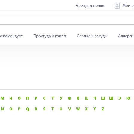
Арендодателям
Мои р
рекомендует
Простуда и грипп
Сердце и сосуды
Аллерги
М
Н
О
П
Р
С
Т
У
Ф
Х
Ц
Ч
Ш
Щ
Э
Ю
N
O
P
Q
R
S
T
U
V
W
X
Y
Z