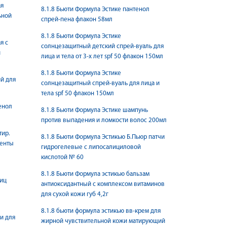
ая
8.1.8 Бьюти Формула Эстике пантенол
ьной
спрей-пена флакон 58мл
8.1.8 Бьюти Формула Эстике
я с
солнцезащитный детский спрей-вуаль для
и
лица и тела от 3-х лет spf 50 флакон 150мл
8.1.8 Бьюти Формула Эстике
й для
солнцезащитный спрей-вуаль для лица и
тела spf 50 флакон 150мл
енол
8.1.8 Бьюти Формула Эстике шампунь
против выпадения и ломкости волос 200мл
тир.
8.1.8 Бьюти Формула Эстикью Б.Пьюр патчи
менты
гидрогелевые с липосалициловой
кислотой № 60
8.1.8 Бьюти Формула эстикью бальзам
ниц
антиоксидантный с комплексом витаминов
для сухой кожи губ 4,2г
8.1.8 бьюти формула эстикью вв-крем для
и для
жирной чувствительной кожи матирующий