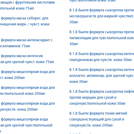
чувствительной кожи 30мл
ающая с фруктовыми кислотами
ительной кожи 75мл
8.1.8 Бьюти формула сыворотка проти
несовершенств для жирной чувствит
и формула маска себорег. для
30мл
очищения жирн. / чувст. кожи
8.1.8 бьюти формула сыворотка проти
пигментации для чувствительной кож
и формула маска-антиоксидант с
30мл
м витаминов 75мл
8.1.8 бьюти формула сыворотка-инте
и формула маска-интенсив
гиалуроновая для чувств. кожи 30мл
ая для зрелой чувст. кожи 75мл
8.1.8 бьюти формула сыворотка-инте
и формула мицеллярная вода для
коллаген. активизир. для зрелой чувс
вст. кожи 200мл
кожи 30мл
и формула мицеллярная вода для
8.1.8 бьюти формула сыворотка-лифт
увствительной кожи 200мл
против морщин для сухой и
и формула мицеллярная вода для
сверхчувствительной кожи 30мл
ерхчувств. кожи 200мл
8.1.8 бьюти формула тоник мягкий
и формула мицеллярная вода
совершенствующий для сухой и
ая для зрелой чувствительной
сверхчувств. кожи 200мл
л