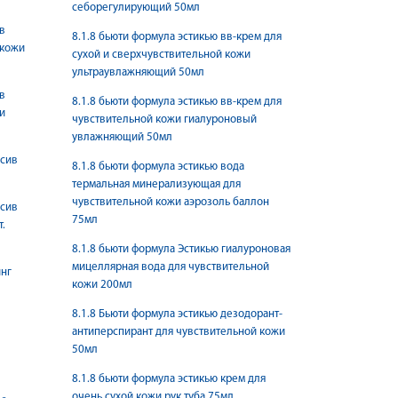
себорегулирующий 50мл
в
8.1.8 бьюти формула эстикью вв-крем для
.кожи
сухой и сверхчувствительной кожи
ультраувлажняющий 50мл
в
8.1.8 бьюти формула эстикью вв-крем для
и
чувствительной кожи гиалуроновый
увлажняющий 50мл
нсив
8.1.8 бьюти формула эстикью вода
термальная минерализующая для
чувствительной кожи аэрозоль баллон
нсив
75мл
т.
8.1.8 бьюти формула Эстикью гиалуроновая
мицеллярная вода для чувствительной
инг
кожи 200мл
8.1.8 Бьюти формула эстикью дезодорант-
антиперспирант для чувствительной кожи
50мл
8.1.8 бьюти формула эстикью крем для
очень сухой кожи рук туба 75мл