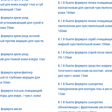
8.1.8 бьюти формула пенка очищающ
ый для кожи вокруг глаз и губ
коллагеновая для зрелой чувствител
ливающий 15мл
кожи 160мл
и формула крем-уход
8.1.8 бьюти формула пенка очищающа
й успокаивающий для сухой и
пантенолом для чувствительной кож
кожи 50мл
160мл
и формула крем-уход ночной
8.1.8 бьюти формула скраб очищающи
ый против морщин для чувств.
жирной чувствительной кожи 100мл
8.1.8 бьюти формула спрей-пена пант
и формула крем-уход
5% 130мл
й для тонкой кожи вокруг глаз
8.1.8 бьюти формула средство коррек
точечного нанесения на воспал. эле
и формула крем-филлер
для чувст. кожи 15мл
ый от глубоких морщин для
жи 30мл
8.1.8 бьюти формула сыворотка
гиалуроновая для контура глаз и рес
и формула лосьон очищающий
15мл
оры для жирн. / чувст. кожи
8.1.8 бьюти формула сыворотка
обновляющая с фруктовыми кислотам
и формула маска