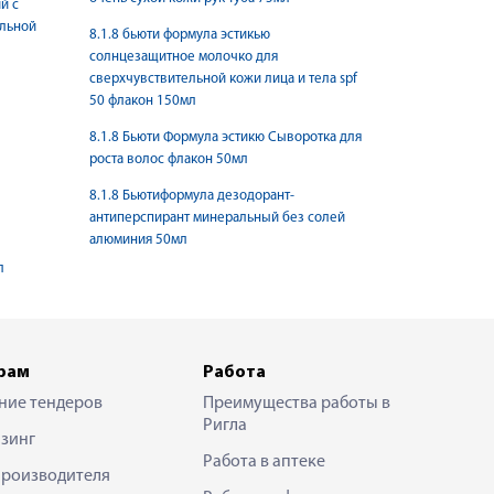
й с
ельной
8.1.8 бьюти формула эстикью
солнцезащитное молочко для
сверхчувствительной кожи лица и тела spf
50 флакон 150мл
8.1.8 Бьюти Формула эстикю Сыворотка для
роста волос флакон 50мл
8.1.8 Бьютиформула дезодорант-
антиперспирант минеральный без солей
алюминия 50мл
л
рам
Работа
ние тендеров
Преимущества работы в
Ригла
зинг
Работа в аптеке
производителя