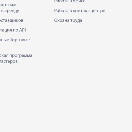
Работа в офисе
ите нам
 в аренду
Работа в контакт-центре
оставщиков
Охрана труда
тация по API
нные Торговые
ская программа
мастеров