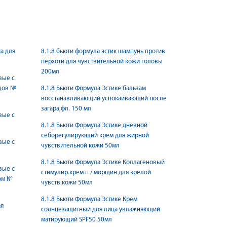
а для
8.1.8 бьюти формула эстик шампунь против
перхоти для чувствительной кожи головы
200мл
вые c
дов №
8.1.8 Бьюти Формула Эстике бальзам
восстанавливающий успокаивающий после
загара,фл. 150 мл
вые с
8.1.8 Бьюти Формула Эстике дневной
себорегулирующий крем для жирной
вые с
чувствительной кожи 50мл
8.1.8 Бьюти Формула Эстике Коллагеновый
вые с
стимулир.крем п / морщин для зрелой
ом №
чувств.кожи 50мл
8.1.8 Бьюти Формула Эстике Крем
ая
солнцезащитный для лица увлажняющий
матирующий SPF50 50мл