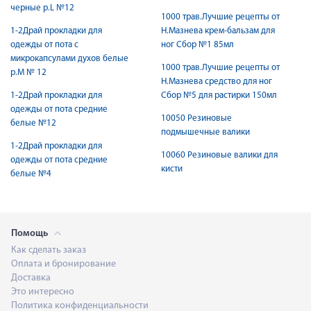
черные р.L №12
1000 трав.Лучшие рецепты от
1-2Драй прокладки для
Н.Мазнева крем-бальзам для
одежды от пота с
ног Сбор №1 85мл
микрокапсулами духов белые
1000 трав.Лучшие рецепты от
р.М № 12
Н.Мазнева средство для ног
1-2Драй прокладки для
Сбор №5 для растирки 150мл
одежды от пота средние
10050 Резиновые
белые №12
подмышечные валики
1-2Драй прокладки для
10060 Резиновые валики для
одежды от пота средние
кисти
белые №4
Помощь
Как сделать заказ
Оплата и бронирование
Доставка
Это интересно
Политика конфиденциальности