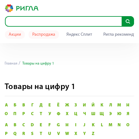
Акции
Распродажа
Яндекс Сплит
Ригла рекомендуе
Главная
Товары на цифру 1
Товары на цифру 1
А
Б
В
Г
Д
Е
Ё
Ж
З
И
Й
К
Л
М
Н
О
П
Р
С
Т
У
Ф
Х
Ц
Ч
Ш
Щ
Э
Ю
Я
A
B
C
D
E
F
G
H
I
J
K
L
M
N
O
P
Q
R
S
T
U
V
W
X
Y
Z